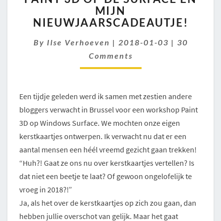
MIJN
OP
NIEUWJAARSCADEAUTJE!
DE
SURFACE
Comments
By
Ilse Verhoeven
|
EN
2018-01-03
|
30
MIJN
Comments
NIEUWJAARSCADEAUTJE!
Een tijdje geleden werd ik samen met zestien andere
bloggers verwacht in Brussel voor een workshop Paint
3D op Windows Surface. We mochten onze eigen
kerstkaartjes ontwerpen. Ik verwacht nu dat er een
aantal mensen een héél vreemd gezicht gaan trekken!
“Huh?! Gaat ze ons nu over kerstkaartjes vertellen? Is
dat niet een beetje te laat? Of gewoon ongelofelijk te
vroeg in 2018?!”
Ja, als het over de kerstkaartjes op zich zou gaan, dan
hebben jullie overschot van gelijk. Maar het gaat