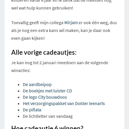
kinderen vanaf 6 jaar en ik denk dat de meesten nog
wel wat hulp kunnen gebruiken!
Toevallig geeft mijn collega
Mirjam
er ook één weg, dus
als je nog een extra kans wil maken, kan je daar ook
even gaan kijken!
Alle vorige cadeautjes:
Je kan nog tot 2 januari meedoen aan de volgende
winacties:
De aardbeipop
De boekjes met luister CD
De lego City bouwdoos
Het verzorgingspakket van Dokter leenarts
De piñata
De lichtletter van vandaag
Hoe cadeautje 6 winnen?