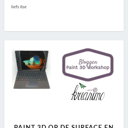
liefs Ilse
PAINT
PAINT 3D OP DE SURFACE EN
3D