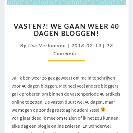
VASTEN?!
VASTEN?! WE GAAN WEER 40
WE
DAGEN BLOGGEN!
GAAN
WEER
Comments
By
Ilse Verhoeven
|
2018-02-14
|
13
40
DAGEN
Comments
BLOGGEN!
Ja, ik ben weer zo gek geweest om me in te schrijven
voor 40 dagen bloggen. Met heel veel andere bloggers
ga ik proberen om binnen de vastenperiode 40 artikels
online te zetten. De vasten duurt wel 46 dagen, maar
we mogen op zondag rustdag houden! Yess!
Vorig jaar deed ik mee om te zien of ik het zou kunnen,
elke dag een blogje online zwieren. En wonderwel