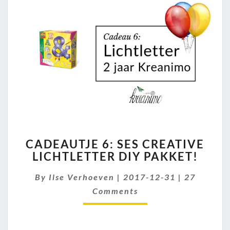
CADEAUTJE
CADEAUTJE 6: SES CREATIVE
6:
LICHTLETTER DIY PAKKET!
SES
CREATIVE
Comments
By
Ilse Verhoeven
|
2017-12-31
|
27
LICHTLETTER
DIY
Comments
PAKKET!