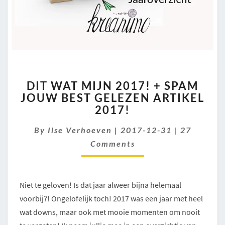
DIT
DIT WAT MIJN 2017! + SPAM
WAT
JOUW BEST GELEZEN ARTIKEL
MIJN
2017!
2017!
+
Comments
By
Ilse Verhoeven
|
SPAM
2017-12-31
|
27
JOUW
Comments
BEST
GELEZEN
ARTIKEL
Niet te geloven! Is dat jaar alweer bijna helemaal
2017!
voorbij?! Ongelofelijk toch! 2017 was een jaar met heel
wat downs, maar ook met mooie momenten om nooit