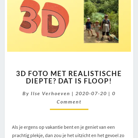
3D
3D FOTO MET REALISTISCHE
FOTO
DIEPTE? DAT IS FLOOP!
MET
REALISTISCHE
Comment
By
Ilse Verhoeven
|
2020-07-20
|
0
DIEPTE?
DAT
Comment
IS
FLOOP!
Als je ergens op vakantie bent en je geniet van een
prachtig plekje, dan zou je het uitzicht en het gevoel zo