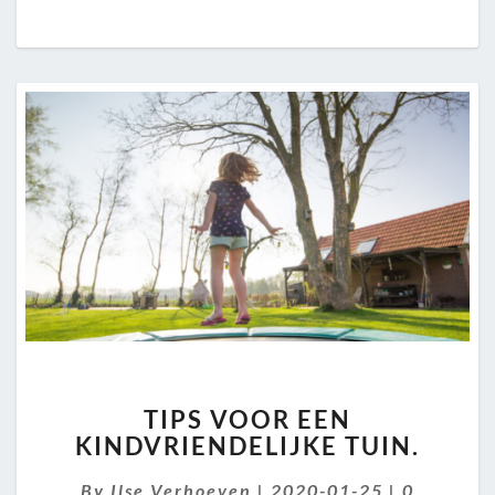
TIPS
TIPS VOOR EEN
VOOR
KINDVRIENDELIJKE TUIN.
EEN
KINDVRIENDELIJKE
Comment
By
Ilse Verhoeven
|
2020-01-25
|
0
TUIN.