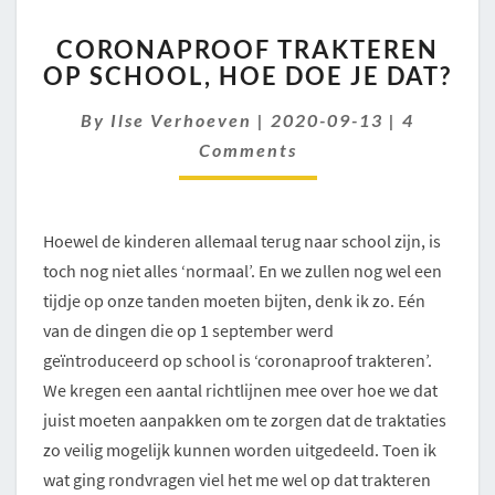
CORONAPROOF
CORONAPROOF TRAKTEREN
TRAKTEREN
OP SCHOOL, HOE DOE JE DAT?
OP
SCHOOL,
Comment
By
Ilse Verhoeven
|
2020-09-13
|
4
HOE
DOE
Comments
JE
DAT?
Hoewel de kinderen allemaal terug naar school zijn, is
toch nog niet alles ‘normaal’. En we zullen nog wel een
tijdje op onze tanden moeten bijten, denk ik zo. Eén
van de dingen die op 1 september werd
geïntroduceerd op school is ‘coronaproof trakteren’.
We kregen een aantal richtlijnen mee over hoe we dat
juist moeten aanpakken om te zorgen dat de traktaties
zo veilig mogelijk kunnen worden uitgedeeld. Toen ik
wat ging rondvragen viel het me wel op dat trakteren