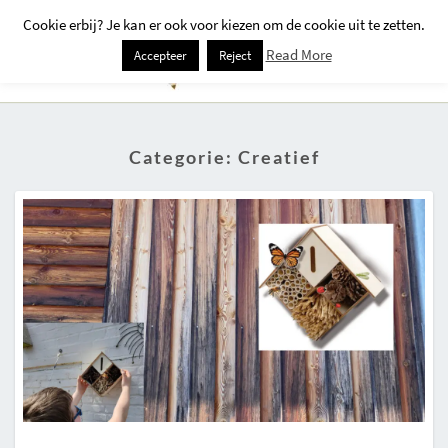
Cookie erbij? Je kan er ook voor kiezen om de cookie uit te zetten.
Togg
Read More
Accepteer
Reject
Navi
Categorie:
Creatief