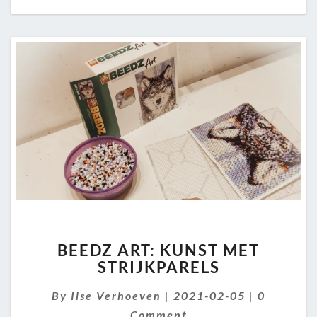
BEEDZ
BEEDZ ART: KUNST MET
ART:
STRIJKPARELS
KUNST
MET
Comment
By
Ilse Verhoeven
|
2021-02-05
|
0
STRIJKPARELS
Comment