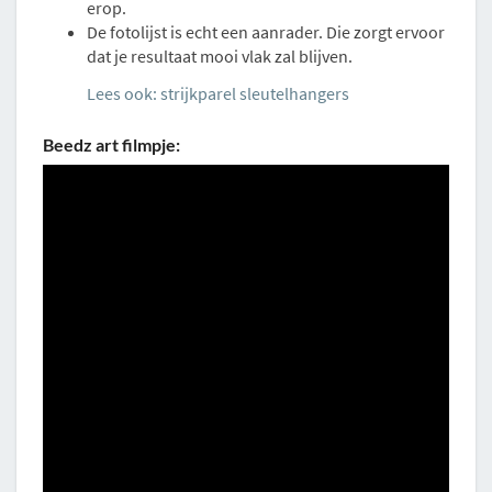
erop.
De fotolijst is echt een aanrader. Die zorgt ervoor
dat je resultaat mooi vlak zal blijven.
Lees ook: strijkparel sleutelhangers
Beedz art filmpje: