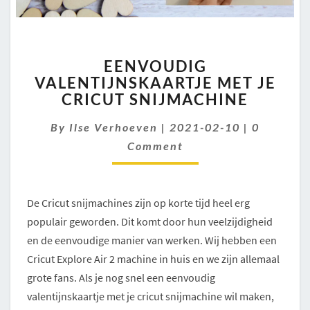
EENVOUDIG
EENVOUDIG
VALENTIJNSKAARTJE
VALENTIJNSKAARTJE MET JE
MET
CRICUT SNIJMACHINE
JE
CRICUT
Comment
By
Ilse Verhoeven
SNIJMACHINE
|
2021-02-10
|
0
Comment
De Cricut snijmachines zijn op korte tijd heel erg
populair geworden. Dit komt door hun veelzijdigheid
en de eenvoudige manier van werken. Wij hebben een
Cricut Explore Air 2 machine in huis en we zijn allemaal
grote fans. Als je nog snel een eenvoudig
valentijnskaartje met je cricut snijmachine wil maken,