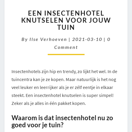
EEN
EEN INSECTENHOTEL
INSECTENHOTEL
KNUTSELEN VOOR JOUW
KNUTSELEN
TUIN
VOOR
JOUW
Comment
By
Ilse Verhoeven
TUIN
|
2021-03-10
|
0
Comment
Insectenhotels zijn hip en trendy, zo lijkt het wel. In de
tuincentra kan je ze kopen. Maar natuurlijk is het nog
veel leuker en leerrijker als je er zélf eentje in elkaar
steekt. Een insectenhotel knutselen is super simpel!
Zeker als je alles in één pakket kopen.
Waarom is dat insectenhotel nu zo
goed voor je tuin?