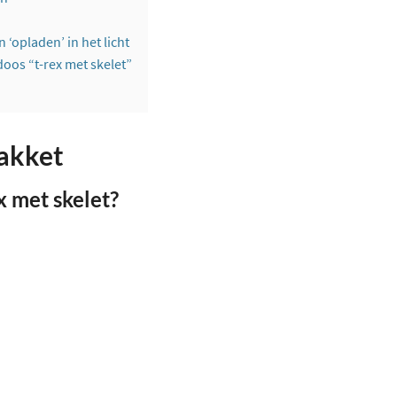
n ‘opladen’ in het licht
oos “t-rex met skelet”
pakket
x met skelet?