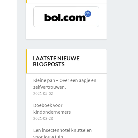
LAATSTE NIEUWE
BLOGPOSTS
Kleine pan – Over een aapje en
zelfvertrouwen.
2021-05-02
Doeboek voor
kindondernemers
2021-03-23
Een insectenhotel knutselen
voor jouw tuin