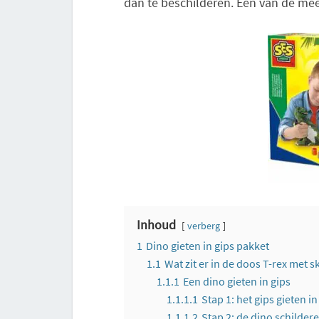
dan te beschilderen. Eén van de mees
Inhoud
verberg
1
Dino gieten in gips pakket
1.1
Wat zit er in de doos T-rex met s
1.1.1
Een dino gieten in gips
1.1.1.1
Stap 1: het gips gieten i
1.1.1.2
Stap 2: de dino schilder