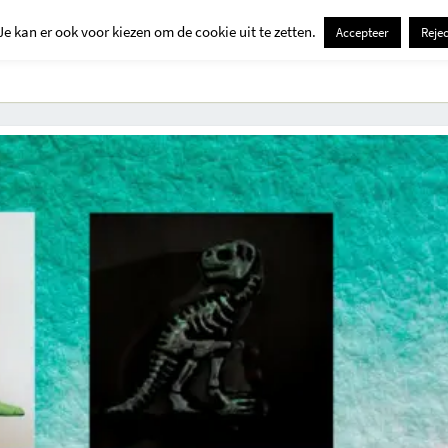
Je kan er ook voor kiezen om de cookie uit te zetten.
Accepteer
Rejec
Contact
Kids
Creatief
Erop Uit
Huis En Tuin