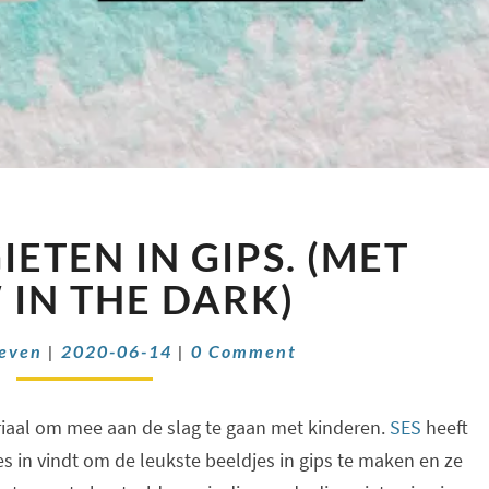
EEN
IETEN IN GIPS. (MET
DINO
GIETEN
IN THE DARK)
IN
GIPS.
Comments
oeven
|
2020-06-14
|
0 Comment
(MET
GLOW
IN
eriaal om mee aan de slag te gaan met kinderen.
SES
heeft
THE
s in vindt om de leukste beeldjes in gips te maken en ze
DARK)