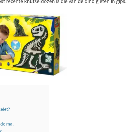
t recente knutseldozen is die van de dino gieten in gips.
kelet?
n de mal
en