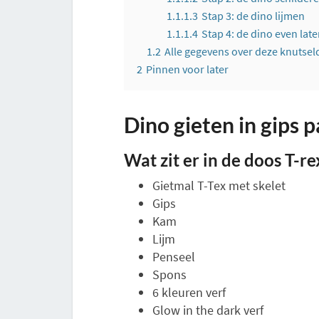
1.1.1.3
Stap 3: de dino lijmen
1.1.1.4
Stap 4: de dino even late
1.2
Alle gegevens over deze knutseld
2
Pinnen voor later
Dino gieten in gips 
Wat zit er in de doos T-re
Gietmal T-Tex met skelet
Gips
Kam
Lijm
Penseel
Spons
6 kleuren verf
Glow in the dark verf