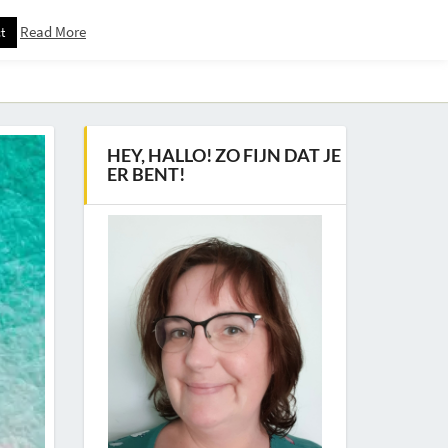
Read More
t
Downloadspagina – Voor Nieuwsbrief Abonnees
HEY, HALLO! ZO FIJN DAT JE
ER BENT!