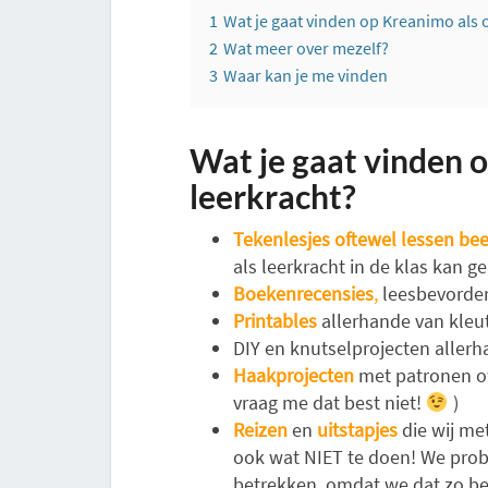
1
Wat je gaat vinden op Kreanimo als 
2
Wat meer over mezelf?
3
Waar kan je me vinden
Wat je gaat vinden 
leerkracht?
Tekenlesjes oftewel lessen b
als leerkracht in de klas kan g
Boekenrecensies
,
leesbevorderi
Printables
allerhande van kleut
DIY en knutselprojecten aller
Haakprojecten
met patronen of
vraag me dat best niet!
)
Reizen
en
uitstapjes
die wij me
ook wat NIET te doen! We probe
betrekken, omdat we dat zo be