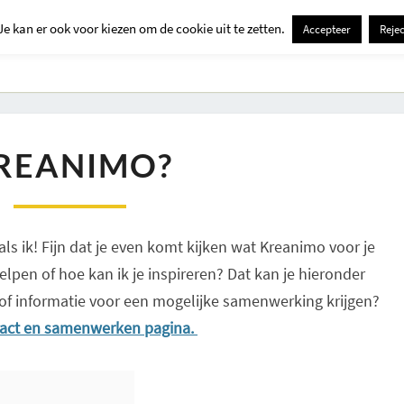
Je kan er ook voor kiezen om de cookie uit te zetten.
Accepteer
Rejec
Contact
Kids
Creatief
Erop Uit
Huis En Tuin
KREANIMO?
REANIMO?
als ik! Fijn dat je even komt kijken wat Kreanimo voor je
lpen of hoe kan ik je inspireren? Dat kan je hieronder
 of informatie voor een mogelijke samenwerking krijgen?
tact en samenwerken pagina.