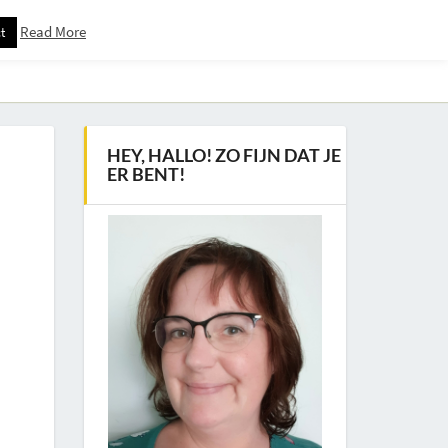
Read More
t
Downloadspagina – Voor Nieuwsbrief Abonnees
HEY, HALLO! ZO FIJN DAT JE
ER BENT!