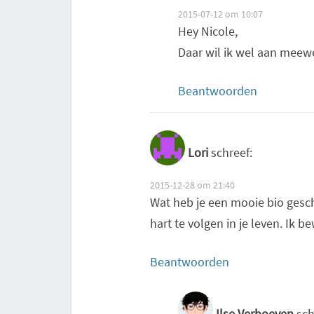
2015-07-12 om 10:07
Hey Nicole,
Daar wil ik wel aan meew
Beantwoorden
Lori
schreef:
2015-12-28 om 21:40
Wat heb je een mooie bio gesc
hart te volgen in je leven. Ik b
Beantwoorden
Ilse Verhoeven
sch