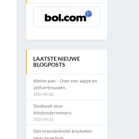
LAATSTE NIEUWE
BLOGPOSTS
Kleine pan – Over een aapje en
zelfvertrouwen.
2021-05-02
Doeboek voor
kindondernemers
2021-03-23
Een insectenhotel knutselen
voor jouw tuin