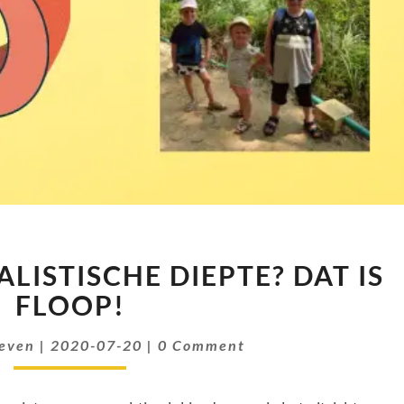
3D
LISTISCHE DIEPTE? DAT IS
FOTO
MET
FLOOP!
REALISTISCHE
Comments
DIEPTE?
oeven
|
2020-07-20
|
0 Comment
DAT
IS