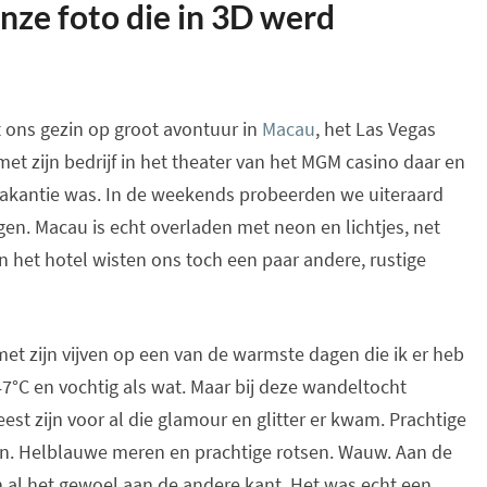
nze foto die in 3D werd
 ons gezin op groot avontuur in
Macau
, het Las Vegas
et zijn bedrijf in het theater van het MGM casino daar en
kantie was. In de weekends probeerden we uiteraard
ngen. Macau is echt overladen met neon en lichtjes, net
 het hotel wisten ons toch een paar andere, rustige
et zijn vijven op een van de warmste dagen die ik er heb
C en vochtig als wat. Maar bij deze wandeltocht
 zijn voor al die glamour en glitter er kwam. Prachtige
en. Helblauwe meren en prachtige rotsen. Wauw. Aan de
an al het gewoel aan de andere kant. Het was echt een