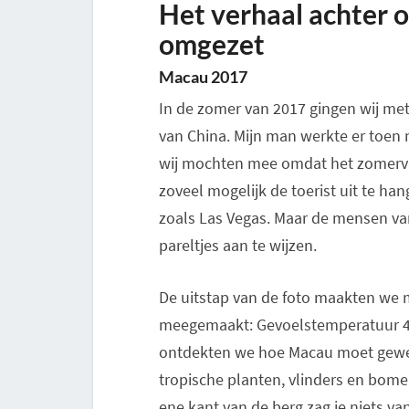
Het verhaal achter o
omgezet
Macau 2017
In de zomer van 2017 gingen wij met
van China. Mijn man werkte er toen m
wij mochten mee omdat het zomerva
zoveel mogelijk de toerist uit te ha
zoals Las Vegas. Maar de mensen van
pareltjes aan te wijzen.
De uitstap van de foto maakten we m
meegemaakt: Gevoelstemperatuur 47°
ontdekten we hoe Macau moet geweest
tropische planten, vlinders en bom
ene kant van de berg zag je niets v