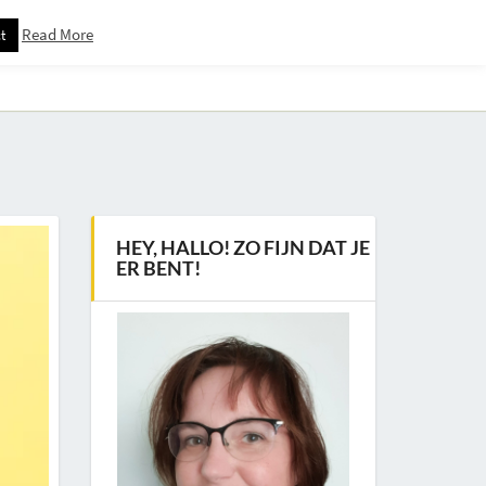
Read More
t
Downloadspagina – Voor Nieuwsbrief Abonnees
HEY, HALLO! ZO FIJN DAT JE
ER BENT!