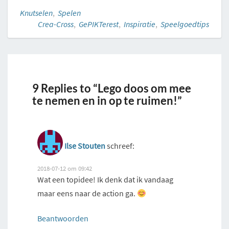
Knutselen
,
Spelen
Crea-Cross
,
GePIKTerest
,
Inspiratie
,
Speelgoedtips
9 Replies to “Lego doos om mee
te nemen en in op te ruimen!”
Ilse Stouten
schreef:
2018-07-12 om 09:42
Wat een topidee! Ik denk dat ik vandaag
maar eens naar de action ga.
Beantwoorden