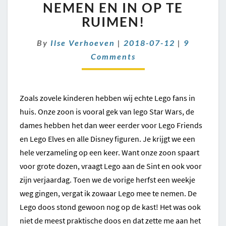
OM
NEMEN EN IN OP TE
MEE
RUIMEN!
TE
NEMEN
Comment
By
Ilse Verhoeven
|
2018-07-12
|
9
EN
Comments
IN
OP
TE
RUIMEN!
Zoals zovele kinderen hebben wij echte Lego fans in
huis. Onze zoon is vooral gek van lego Star Wars, de
dames hebben het dan weer eerder voor Lego Friends
en Lego Elves en alle Disney figuren. Je krijgt we een
hele verzameling op een keer. Want onze zoon spaart
voor grote dozen, vraagt Lego aan de Sint en ook voor
zijn verjaardag. Toen we de vorige herfst een weekje
weg gingen, vergat ik zowaar Lego mee te nemen. De
Lego doos stond gewoon nog op de kast! Het was ook
niet de meest praktische doos en dat zette me aan het