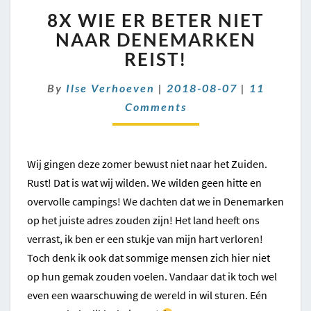
8X
8X WIE ER BETER NIET
WIE
ER
NAAR DENEMARKEN
BETER
REIST!
NIET
NAAR
Comments
By
Ilse Verhoeven
|
2018-08-07
|
11
DENEMARKEN
Comments
REIST!
Wij gingen deze zomer bewust niet naar het Zuiden.
Rust! Dat is wat wij wilden. We wilden geen hitte en
overvolle campings! We dachten dat we in Denemarken
op het juiste adres zouden zijn! Het land heeft ons
verrast, ik ben er een stukje van mijn hart verloren!
Toch denk ik ook dat sommige mensen zich hier niet
op hun gemak zouden voelen. Vandaar dat ik toch wel
even een waarschuwing de wereld in wil sturen. Eén