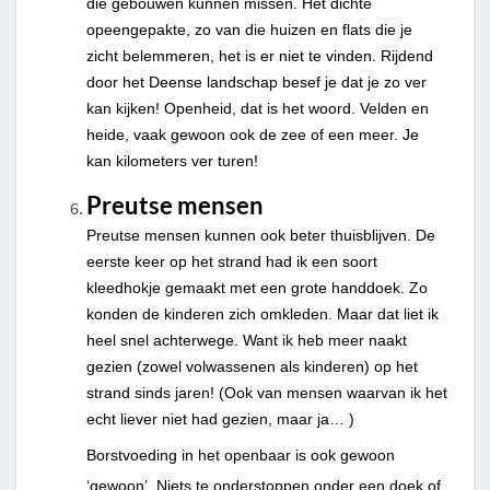
die gebouwen kunnen missen. Het dichte
opeengepakte, zo van die huizen en flats die je
zicht belemmeren, het is er niet te vinden. Rijdend
door het Deense landschap besef je dat je zo ver
kan kijken! Openheid, dat is het woord. Velden en
heide, vaak gewoon ook de zee of een meer. Je
kan kilometers ver turen!
Preutse mensen
Preutse mensen kunnen ook beter thuisblijven. De
eerste keer op het strand had ik een soort
kleedhokje gemaakt met een grote handdoek. Zo
konden de kinderen zich omkleden. Maar dat liet ik
heel snel achterwege. Want ik heb meer naakt
gezien (zowel volwassenen als kinderen) op het
strand sinds jaren! (Ook van mensen waarvan ik het
echt liever niet had gezien, maar ja… )
Borstvoeding in het openbaar is ook gewoon
‘gewoon’. Niets te onderstoppen onder een doek of