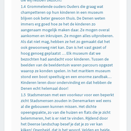
1.4
Grommelende ouders Ouders die graag wat
champetteren op hun kinderen in een museum
blijven ook beter gewoon thuis. De Denen weten
immers erg goed hoe ze het de kinderen zo
aangenaam mogelijk maken daar. Ze mogen overal
aankomen en inkruipen. Ze mogen alles uitproberen.
Als dat niet mag, hebben ze het zo gemaakt dat het
ook gewoonweg niet kan. Dan is het vast gezet of
hoog genoeg geplaatst … Elk museum dat we
bezochten had aandacht voor kinderen. Tussen de
beelden van de beeldentuin waren parcours opgezet
waarop ze konden spelen. In het maritiem museum
stond een boot speeltuig en een enorme zandbak…
Kinderen leren door ondervinding en dat hebben de
Denen echt helemaal door!
1.5
Stadsmensen met een voorkeur voor een beperkt
zicht Stadsmensen zouden in Denemarken wel eens
al die gebouwen kunnen missen. Het dichte
opeengepakte, zo van die huizen en flats die je zicht
belemmeren, het is er niet te vinden. Rijdend door
het Deense landschap besef je dat je zo ver kan
kijken! Openheid, dat is het woord. Velden en heide,