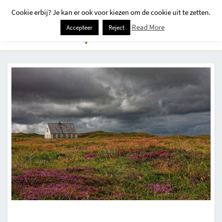
Cookie erbij? Je kan er ook voor kiezen om de cookie uit te zetten.
Togg
Read More
Accepteer
Reject
Navi