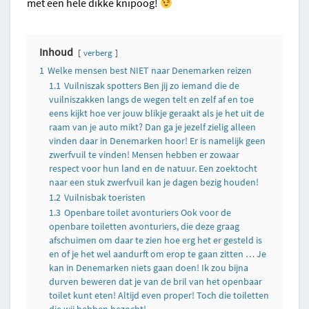
met een hele dikke knipoog!
Inhoud
verberg
1
Welke mensen best NIET naar Denemarken reizen
1.1
Vuilniszak spotters Ben jij zo iemand die de
vuilniszakken langs de wegen telt en zelf af en toe
eens kijkt hoe ver jouw blikje geraakt als je het uit de
raam van je auto mikt? Dan ga je jezelf zielig alleen
vinden daar in Denemarken hoor! Er is namelijk geen
zwerfvuil te vinden! Mensen hebben er zowaar
respect voor hun land en de natuur. Een zoektocht
naar een stuk zwerfvuil kan je dagen bezig houden!
1.2
Vuilnisbak toeristen
1.3
Openbare toilet avonturiers Ook voor de
openbare toiletten avonturiers, die deze graag
afschuimen om daar te zien hoe erg het er gesteld is
en of je het wel aandurft om erop te gaan zitten … Je
kan in Denemarken niets gaan doen! Ik zou bijna
durven beweren dat je van de bril van het openbaar
toilet kunt eten! Altijd even proper! Toch die toiletten
die wij hebben bezocht!