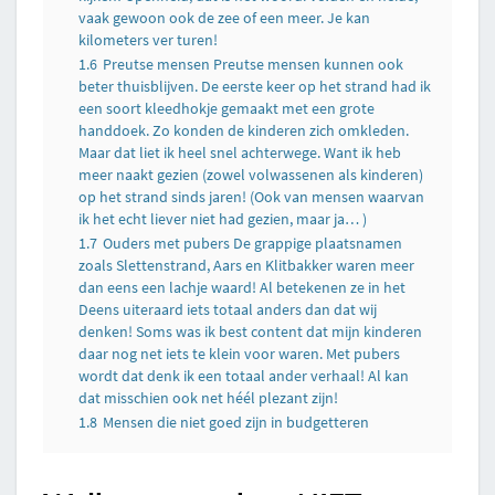
vaak gewoon ook de zee of een meer. Je kan
kilometers ver turen!
1.6
Preutse mensen Preutse mensen kunnen ook
beter thuisblijven. De eerste keer op het strand had ik
een soort kleedhokje gemaakt met een grote
handdoek. Zo konden de kinderen zich omkleden.
Maar dat liet ik heel snel achterwege. Want ik heb
meer naakt gezien (zowel volwassenen als kinderen)
op het strand sinds jaren! (Ook van mensen waarvan
ik het echt liever niet had gezien, maar ja… )
1.7
Ouders met pubers De grappige plaatsnamen
zoals Slettenstrand, Aars en Klitbakker waren meer
dan eens een lachje waard! Al betekenen ze in het
Deens uiteraard iets totaal anders dan dat wij
denken! Soms was ik best content dat mijn kinderen
daar nog net iets te klein voor waren. Met pubers
wordt dat denk ik een totaal ander verhaal! Al kan
dat misschien ook net héél plezant zijn!
1.8
Mensen die niet goed zijn in budgetteren