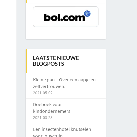
LAATSTE NIEUWE
BLOGPOSTS
Kleine pan – Over een aapje en
zelfvertrouwen.
2021-05-02
Doeboek voor
kindondernemers
2021-03-23
Een insectenhotel knutselen
voor jouw tuin