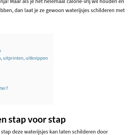
ranja! Maar als je het helemaal calorie-vrij wil houden en
ebben, dan laat je ze gewoon waterijsjes schilderen met
p
, uitprinten, uitknippen
ter?
en stap voor stap
or stap deze waterijsjes kan laten schilderen door