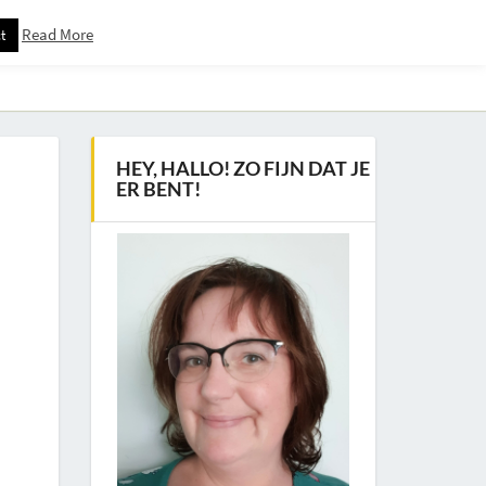
Read More
t
Downloadspagina – Voor Nieuwsbrief Abonnees
HEY, HALLO! ZO FIJN DAT JE
ER BENT!