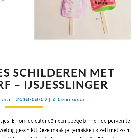
WATERIJSJES
ES SCHILDEREN MET
SCHILDEREN
MET
F – IJSJESSLINGER
WATERVERF
–
Comments
even
|
2018-08-09
|
6 Comments
IJSJESSLINGER
jsjes. En om de calorieën een beetje binnen de perken te
eweldig geschikt! Deze maak je gemakkelijk zelf met zo’n