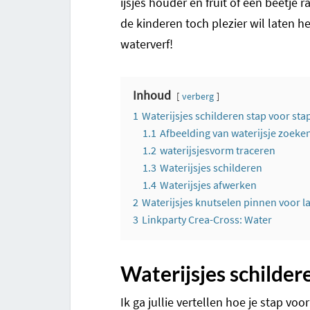
ijsjes houder en fruit of een beetje 
de kinderen toch plezier wil laten h
waterverf!
Inhoud
verberg
1
Waterijsjes schilderen stap voor sta
1.1
Afbeelding van waterijsje zoeken
1.2
waterijsjesvorm traceren
1.3
Waterijsjes schilderen
1.4
Waterijsjes afwerken
2
Waterijsjes knutselen pinnen voor la
3
Linkparty Crea-Cross: Water
Waterijsjes schilder
Ik ga jullie vertellen hoe je stap vo