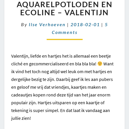
–
AQUARELPOTLODEN EN
AQUARELPOTLODEN
ECOLINE – VALENTIJN
EN
ECOLINE
Comment
By
Ilse Verhoeven
|
2018-02-01
|
5
–
Comments
VALENTIJN
Valentijn, liefde en hartjes het is allemaal een beetje
cliché en gecommercialiseerd en bla bla bla!
Want
ik vind het toch nog altijd wel leuk om met hartjes en
dergelijke bezig te zijn. Daarbij geef ik les aan pubers
en geloof me vrij dat vriendjes, kaartjes maken en
cadeautjes kopen rond deze tijd van het jaar enorm
populair zijn. Hartjes uitsparen op een kaartje of
tekening is super simpel. En dat laat ik vandaag aan
jullie zien!