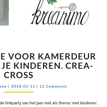
NAAMBORDJE
E VOOR KAMERDEUR
VOOR
KAMERDEUR
JE KINDEREN. CREA-
MAKEN
CROSS
MET
JE
Comments
KINDEREN.
even
|
2018-01-11
|
12 Comments
CREA-
CROSS
 linkparty van het jaar met als thema ‘met kinderen’.