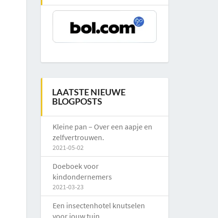
LAATSTE NIEUWE
BLOGPOSTS
Kleine pan – Over een aapje en
zelfvertrouwen.
2021-05-02
Doeboek voor
kindondernemers
2021-03-23
Een insectenhotel knutselen
voor jouw tuin