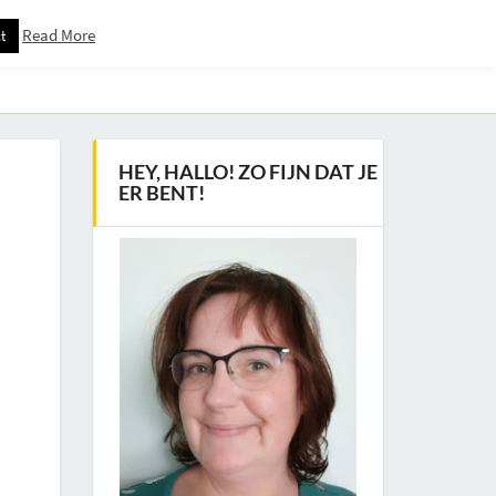
Read More
t
Downloadspagina – Voor Nieuwsbrief Abonnees
HEY, HALLO! ZO FIJN DAT JE
ER BENT!