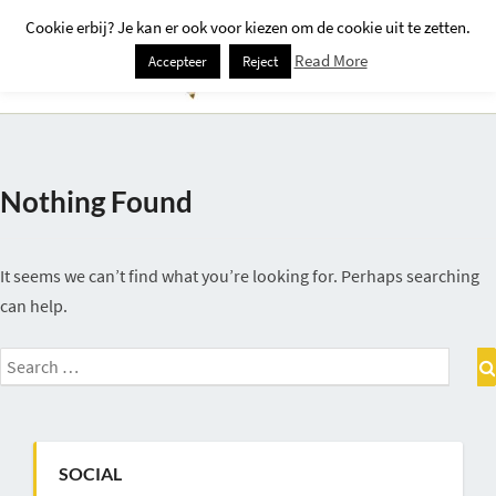
Cookie erbij? Je kan er ook voor kiezen om de cookie uit te zetten.
Togg
Read More
Accepteer
Reject
Navi
Nothing Found
Nothing
Found
It seems we can’t find what you’re looking for. Perhaps searching
can help.
Search
for:
SOCIAL