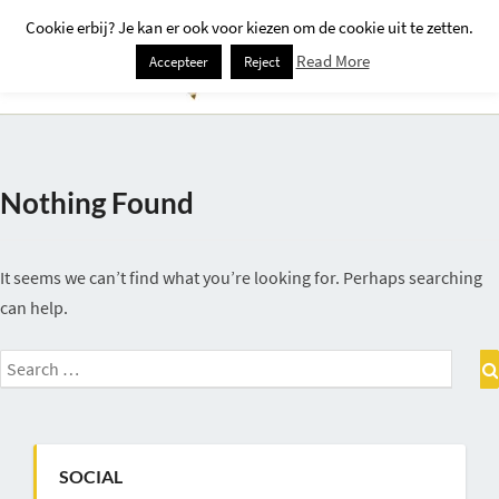
Cookie erbij? Je kan er ook voor kiezen om de cookie uit te zetten.
Togg
Read More
Accepteer
Reject
Navi
Nothing Found
Nothing
Found
It seems we can’t find what you’re looking for. Perhaps searching
can help.
Search
for:
SOCIAL