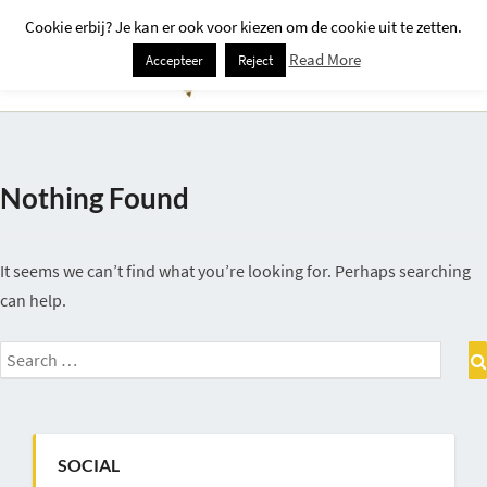
Cookie erbij? Je kan er ook voor kiezen om de cookie uit te zetten.
Togg
Read More
Accepteer
Reject
Navi
Nothing Found
Nothing
Found
It seems we can’t find what you’re looking for. Perhaps searching
can help.
Search
for:
SOCIAL