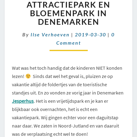
ATTRACTIEPARK
ATTRACTIEPARK EN
EN
BLOEMENPARK IN
BLOEMENPARK
DENEMARKEN
IN
DENEMARKEN
Comment
By
Ilse Verhoeven
|
2019-03-30
|
0
Comment
Wat was het toch handig dat de kinderen NIET konden
lezen!
Sinds dat wel het geval is, pluizen ze op
vakantie altijd de foldertjes van de toeristische
standjes uit. En zo vonden ze vorig jaar in Denemarken
Jesperhus
. Het is een vrijetijdspark en je kan er
blijkbaar ook overnachten, het is echt een
vakantiepark. Wij gingen echter voor een daguitstap
naar daar. We zaten in Noord-Jutland en van daaruit
was de verplaatsing echt wel te doen!