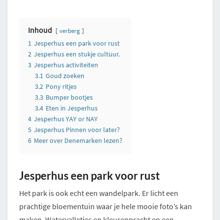
Inhoud
verberg
1
Jesperhus een park voor rust
2
Jesperhus een stukje cultuur.
3
Jesperhus activiteiten
3.1
Goud zoeken
3.2
Pony ritjes
3.3
Bumper bootjes
3.4
Eten in Jesperhus
4
Jesperhus YAY or NAY
5
Jesperhus Pinnen voor later?
6
Meer over Denemarken lezen?
Jesperhus een park voor rust
Het park is ook echt een wandelpark. Er licht een
prachtige bloementuin waar je hele mooie foto’s kan
maken. Watervalletjes en kleurenpracht en een