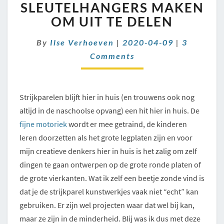
SLEUTELHANGERS
SLEUTELHANGERS MAKEN
MAKEN
OM UIT TE DELEN
OM
UIT
Comment
By
Ilse Verhoeven
|
2020-04-09
|
3
TE
Comments
DELEN
Strijkparelen blijft hier in huis (en trouwens ook nog
altijd in de naschoolse opvang) een hit hier in huis. De
fijne motoriek
wordt er mee getraind, de kinderen
leren doorzetten als het grote legplaten zijn en voor
mijn creatieve denkers hier in huis is het zalig om zelf
dingen te gaan ontwerpen op de grote ronde platen of
de grote vierkanten. Wat ik zelf een beetje zonde vind is
dat je de strijkparel kunstwerkjes vaak niet “echt” kan
gebruiken. Er zijn wel projecten waar dat wel bij kan,
maar ze zijn in de minderheid. Blij was ik dus met deze