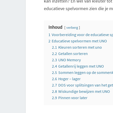
kan inzetten? En wel van kleuter to
educatieve spelvormen zien die je m
Inhoud
verberg
1
Voorbereiding voor de educatieve 
2
Educatieve spelvormen met UNO
2.1
Kleuren sorteren met uno
2.2
Getallen sorteren
2.3
UNO Memory
2.4
Getallenrij leggen met UNO
2.5
Sommen leggen op de sommenk
2.6
Hoger – lager
2.7
DOS voor splitsingen van het get
2.8
Wiskundige bewijzen met UNO
2.9
Pinnen voor later