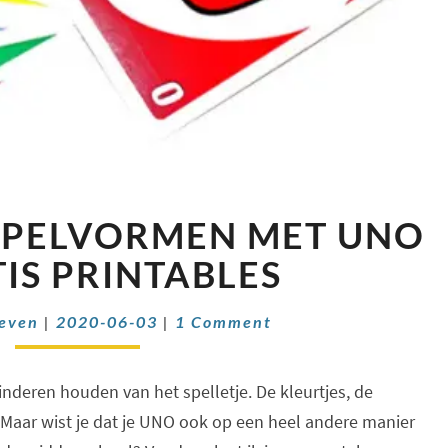
EDUCATIEVE
SPELVORMEN MET UNO
SPELVORMEN
MET
TIS PRINTABLES
UNO
+
Comments
oeven
|
2020-06-03
|
1 Comment
GRATIS
PRINTABLES
inderen houden van het spelletje. De kleurtjes, de
 Maar wist je dat je UNO ook op een heel andere manier