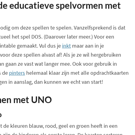
de educatieve spelvormen met
nodig om deze spellen te spelen. Vanzelfsprekend is dat
eel het spel DOS. (Daarover later meer.) Voor een
rintable gemaakt. Vul dus je
inkt
maar aan in je
voor deze spellen alvast af! Als je ze wil hergebruiken
an gaan ze vast wat langer mee. Ook voor gebruik in
s de
pinters
helemaal klaar zijn met alle opdrachtkaarten
gen in aanslag, dan kunnen we echt van start!
rmen met UNO
o
t de kleuren blauw, rood, geel en groen heeft in een
 zijn de kinderen als eerste leren. De kaarten sorteren