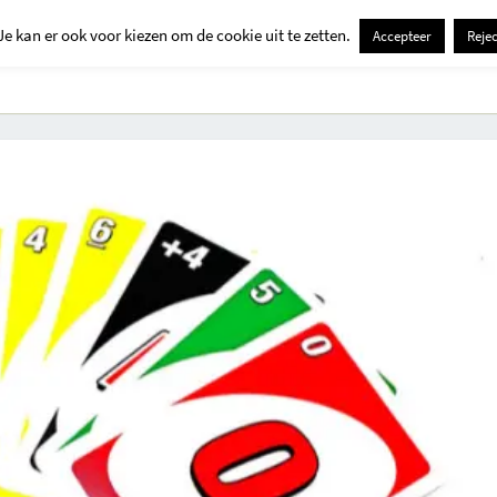
Je kan er ook voor kiezen om de cookie uit te zetten.
Accepteer
Rejec
Contact
Kids
Creatief
Erop Uit
Huis En Tuin