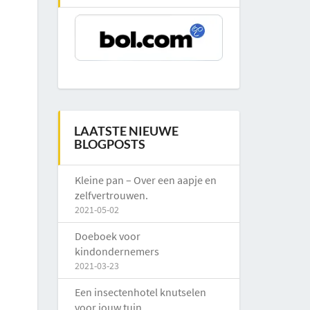
LAATSTE NIEUWE
BLOGPOSTS
Kleine pan – Over een aapje en
zelfvertrouwen.
2021-05-02
Doeboek voor
kindondernemers
2021-03-23
Een insectenhotel knutselen
voor jouw tuin