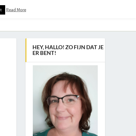
Read More
t
Downloadspagina – Voor Nieuwsbrief Abonnees
HEY, HALLO! ZO FIJN DAT JE
ER BENT!