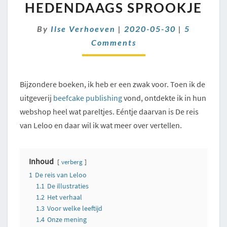
VAN
HEDENDAAGS SPROOKJE
LELOO
–
Comment
By
Ilse Verhoeven
|
2020-05-30
|
5
EEN
Comments
HEDENDAAGS
SPROOKJE
Bijzondere boeken, ik heb er een zwak voor. Toen ik de
uitgeverij
beefcake publishing
vond, ontdekte ik in hun
webshop heel wat pareltjes. Eéntje daarvan is De reis
van Leloo en daar wil ik wat meer over vertellen.
Inhoud
verberg
1
De reis van Leloo
1.1
De illustraties
1.2
Het verhaal
1.3
Voor welke leeftijd
1.4
Onze mening