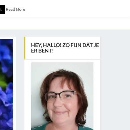
Read More
t
Downloadspagina – Voor Nieuwsbrief Abonnees
HEY, HALLO! ZO FIJN DAT JE
ER BENT!