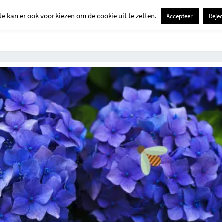
Je kan er ook voor kiezen om de cookie uit te zetten.
Accepteer
Rejec
Contact
Kids
Creatief
Erop Uit
Huis En Tuin