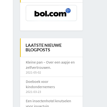
LAATSTE NIEUWE
BLOGPOSTS
Kleine pan – Over een aapje en
zelfvertrouwen.
2021-05-02
Doeboek voor
kindondernemers
2021-03-23
Een insectenhotel knutselen
voor jouw tuin