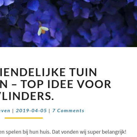
BIJENVRIENDELIJKE
IENDELIJKE TUIN
TUIN
AANLEGGEN
 – TOP IDEE VOOR
–
LINDERS.
TOP
IDEE
Comments
VOOR
even
|
2019-04-05
|
7 Comments
VLINDERS.
n spelen bij hun huis. Dat vonden wij super belangrijk!