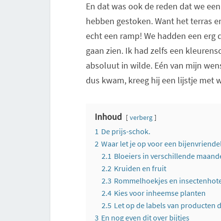
En dat was ook de reden dat we een 
hebben gestoken. Want het terras en
echt een ramp! We hadden een erg du
gaan zien. Ik had zelfs een kleuren
absoluut in wilde. Eén van mijn wens
dus kwam, kreeg hij een lijstje met
Inhoud
verberg
1
De prijs-schok.
2
Waar let je op voor een bijenvriendel
2.1
Bloeiers in verschillende maand
2.2
Kruiden en fruit
2.3
Rommelhoekjes en insectenhote
2.4
Kies voor inheemse planten
2.5
Let op de labels van producten d
3
En nog even dit over bijtjes