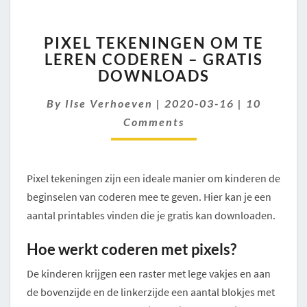
PIXEL
PIXEL TEKENINGEN OM TE
TEKENINGEN
LEREN CODEREN – GRATIS
OM
DOWNLOADS
TE
LEREN
Comments
By
Ilse Verhoeven
|
CODEREN
2020-03-16
|
10
–
Comments
GRATIS
DOWNLOADS
Pixel tekeningen zijn een ideale manier om kinderen de
beginselen van coderen mee te geven. Hier kan je een
aantal printables vinden die je gratis kan downloaden.
Hoe werkt coderen met pixels?
De kinderen krijgen een raster met lege vakjes en aan
de bovenzijde en de linkerzijde een aantal blokjes met