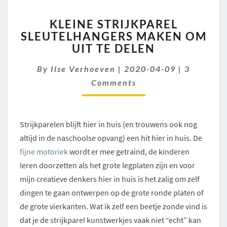
KLEINE
KLEINE STRIJKPAREL
STRIJKPAREL
SLEUTELHANGERS MAKEN OM
SLEUTELHANGERS
UIT TE DELEN
MAKEN
OM
Comment
By
Ilse Verhoeven
UIT
|
2020-04-09
|
3
TE
Comments
DELEN
Strijkparelen blijft hier in huis (en trouwens ook nog
altijd in de naschoolse opvang) een hit hier in huis. De
fijne motoriek
wordt er mee getraind, de kinderen
leren doorzetten als het grote legplaten zijn en voor
mijn creatieve denkers hier in huis is het zalig om zelf
dingen te gaan ontwerpen op de grote ronde platen of
de grote vierkanten. Wat ik zelf een beetje zonde vind is
dat je de strijkparel kunstwerkjes vaak niet “echt” kan