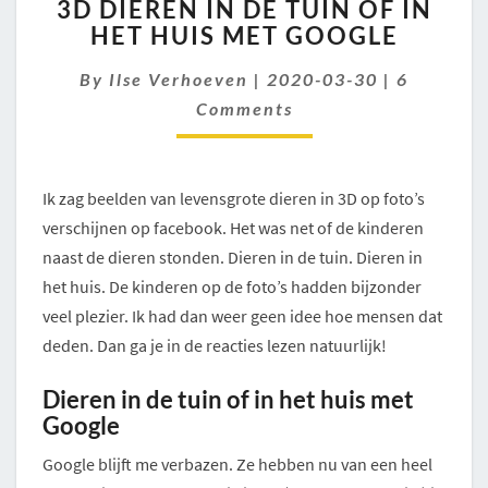
3D DIEREN IN DE TUIN OF IN
DIEREN
HET HUIS MET GOOGLE
IN
DE
Comment
By
Ilse Verhoeven
|
2020-03-30
|
6
TUIN
OF
Comments
IN
HET
HUIS
Ik zag beelden van levensgrote dieren in 3D op foto’s
MET
GOOGLE
verschijnen op facebook. Het was net of de kinderen
naast de dieren stonden. Dieren in de tuin. Dieren in
het huis. De kinderen op de foto’s hadden bijzonder
veel plezier. Ik had dan weer geen idee hoe mensen dat
deden. Dan ga je in de reacties lezen natuurlijk!
Dieren in de tuin of in het huis met
Google
Google blijft me verbazen. Ze hebben nu van een heel