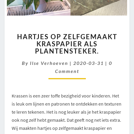
HARTJES
HARTJES OP ZELFGEMAAKT
OP
KRASPAPIER ALS
ZELFGEMAAKT
PLANTENSTEKER.
KRASPAPIER
ALS
Comment
By
Ilse Verhoeven
PLANTENSTEKER.
|
2020-03-31
|
0
Comment
Krassen is een zeer toffe bezigheid voor kinderen. Het
is leuk om lijnen en patronen te ontdekken en texturen
te leren tekenen. Het is nog leuker als je het kraspapier
ook nog zelf hebt gemaakt. Dat geeft nog net iets extra.
Wij maakten hartjes op zelfgemaakt kraspapier en