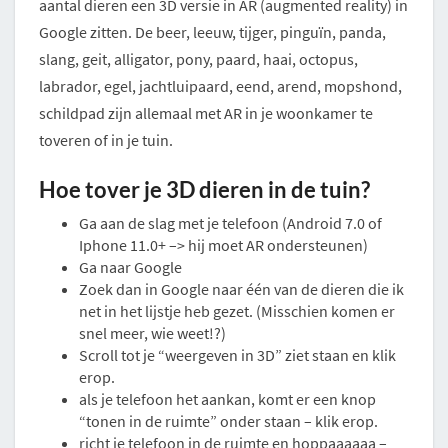
aantal dieren een 3D versie in AR (augmented reality) in
Google zitten. De beer, leeuw, tijger, pinguïn, panda,
slang, geit, alligator, pony, paard, haai, octopus,
labrador, egel, jachtluipaard, eend, arend, mopshond,
schildpad zijn allemaal met AR in je woonkamer te
toveren of in je tuin.
Hoe tover je 3D dieren in de tuin?
Ga aan de slag met je telefoon (Android 7.0 of
Iphone 11.0+ –> hij moet AR ondersteunen)
Ga naar Google
Zoek dan in Google naar één van de dieren die ik
net in het lijstje heb gezet. (Misschien komen er
snel meer, wie weet!?)
Scroll tot je “weergeven in 3D” ziet staan en klik
erop.
als je telefoon het aankan, komt er een knop
“tonen in de ruimte” onder staan – klik erop.
richt je telefoon in de ruimte en hoppaaaaaa –