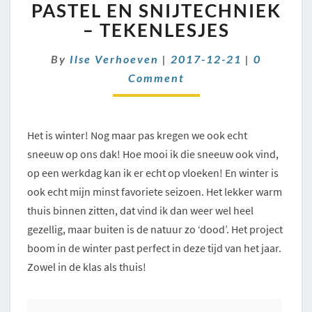
DE
PASTEL EN SNIJTECHNIEK
WINTER
– TEKENLESJES
MET
PASTEL
Comment
By
Ilse Verhoeven
|
2017-12-21
|
0
EN
Comment
SNIJTECHNIEK
–
TEKENLESJES
Het is winter! Nog maar pas kregen we ook echt
sneeuw op ons dak! Hoe mooi ik die sneeuw ook vind,
op een werkdag kan ik er echt op vloeken! En winter is
ook echt mijn minst favoriete seizoen. Het lekker warm
thuis binnen zitten, dat vind ik dan weer wel heel
gezellig, maar buiten is de natuur zo ‘dood’. Het project
boom in de winter past perfect in deze tijd van het jaar.
Zowel in de klas als thuis!