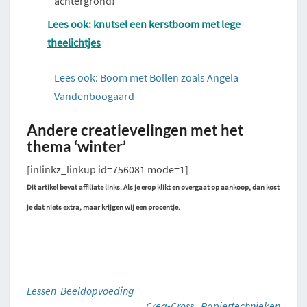
achtergrond!
Lees ook: knutsel een kerstboom met lege
theelichtjes
Lees ook: Boom met Bollen zoals Angela
Vandenboogaard
Andere creatievelingen met het
thema ‘winter’
[inlinkz_linkup id=756081 mode=1]
Dit artikel bevat affiliate links. Als je erop klikt en overgaat op aankoop, dan kost
je dat niets extra, maar krijgen wij een procentje.
Lessen Beeldopvoeding
Crea-Cross
,
Papiertechnieken