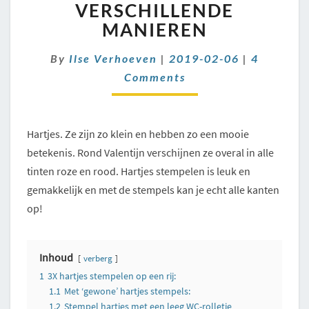
–
VERSCHILLENDE
VERSCHILLENDE
MANIEREN
MANIEREN
Comment
By
Ilse Verhoeven
|
2019-02-06
|
4
Comments
Hartjes. Ze zijn zo klein en hebben zo een mooie
betekenis. Rond Valentijn verschijnen ze overal in alle
tinten roze en rood. Hartjes stempelen is leuk en
gemakkelijk en met de stempels kan je echt alle kanten
op!
Inhoud
verberg
1
3X hartjes stempelen op een rij:
1.1
Met ‘gewone’ hartjes stempels:
1.2
Stempel hartjes met een leeg WC-rolletje