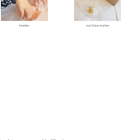
kneden
mal klaarmaken