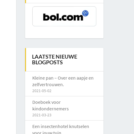
LAATSTE NIEUWE
BLOGPOSTS
Kleine pan – Over een aapje en
zelfvertrouwen.
2021-05-02
Doeboek voor
kindondernemers
2021-03-23
Een insectenhotel knutselen
voor jouw tuin