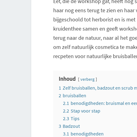
Eef, die de workshop gaf, heeft no
haar nog eens terug te zien en haar v
bijgeschoold tot herborist en is met 
kruidenthee samen en geeft workshop
terug naar de natuur, naar al het g
om zelf natuurlijk cosmetica te ma
recpeten voor natuurlijke bruisballe
Inhoud
verberg
1
Zelf bruisballen, badzout en scrub
2
bruisballen
2.1
benodigdheden: bruismal en e
2.2
Stap voor stap
2.3
Tips
3
Badzout
3.1
benodigdheden