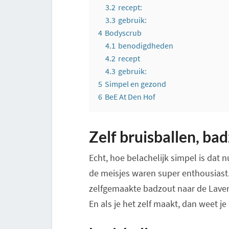
3.2
recept:
3.3
gebruik:
4
Bodyscrub
4.1
benodigdheden
4.2
recept
4.3
gebruik:
5
Simpel en gezond
6
BeE At Den Hof
Zelf bruisballen, ba
Echt, hoe belachelijk simpel is dat 
de meisjes waren super enthousiast
zelfgemaakte badzout naar de Lavend
En als je het zelf maakt, dan weet je 