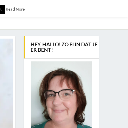
Read More
t
Downloadspagina – Voor Nieuwsbrief Abonnees
HEY, HALLO! ZO FIJN DAT JE
ER BENT!