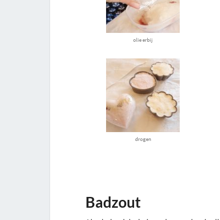
olie erbij
drogen
Badzout