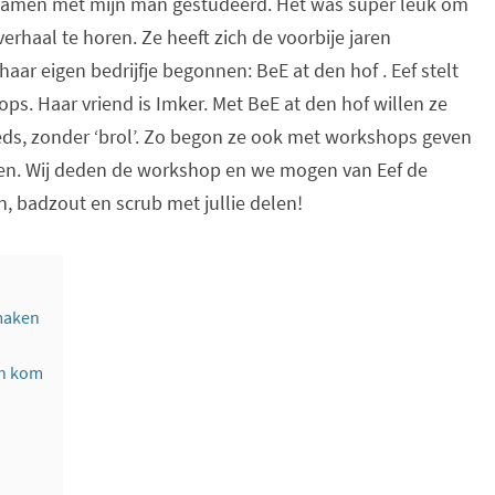
g samen met mijn man gestudeerd. Het was super leuk om
erhaal te horen. Ze heeft zich de voorbije jaren
haar eigen bedrijfje begonnen: BeE at den hof . Eef stelt
s. Haar vriend is Imker. Met BeE at den hof willen ze
oeds, zonder ‘brol’. Zo begon ze ook met workshops geven
ken. Wij deden de workshop en we mogen van Eef de
n, badzout en scrub met jullie delen!
 maken
en kom