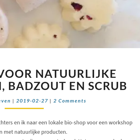
RECEPTEN
VOOR NATUURLIJKE
VOOR
NATUURLIJKE
, BADZOUT EN SCRUB
BRUISBALLEN,
BADZOUT
Comments
even
|
2019-02-27
|
2 Comments
EN
SCRUB
hters en ik naar een lokale bio-shop voor een workshop
n met natuurlijke producten.