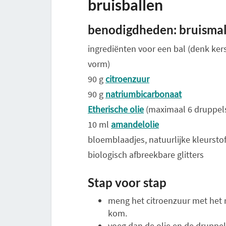
bruisballen
benodigdheden: bruismal
ingrediënten voor een bal (denk ker
vorm)
90 g
citroenzuur
90 g
natriumbicarbonaat
Etherische olie
(maximaal 6 druppels
10 ml
amandelolie
bloemblaadjes, natuurlijke kleurstof
biologisch afbreekbare glitters
Stap voor stap
meng het citroenzuur met het n
kom.
voeg dan de olie en de druppels