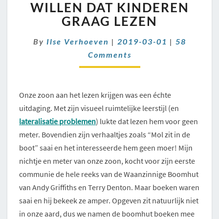
WE
WILLEN DAT KINDEREN
WILLEN
GRAAG LEZEN
DAT
KINDEREN
Comments
By
Ilse Verhoeven
|
2019-03-01
|
58
GRAAG
Comments
LEZEN
Onze zoon aan het lezen krijgen was een échte
uitdaging. Met zijn visueel ruimtelijke leerstijl (en
lateralisatie problemen
) lukte dat lezen hem voor geen
meter. Bovendien zijn verhaaltjes zoals “Mol zit in de
boot” saai en het interesseerde hem geen moer! Mijn
nichtje en meter van onze zoon, kocht voor zijn eerste
communie de hele reeks van de Waanzinnige Boomhut
van Andy Griffiths en Terry Denton. Maar boeken waren
saai en hij bekeek ze amper. Opgeven zit natuurlijk niet
in onze aard, dus we namen de boomhut boeken mee