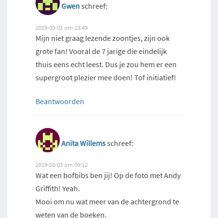
Gwen
schreef:
2019-03-01 om 23:49
Mijn niet graag lezende zoontjes, zijn ook
grote fan! Vooral de 7 jarige die eindelijk
thuis eens echt leest. Dus je zou hem er een
supergroot plezier mee doen! Tof initiatief!
Beantwoorden
Anita Willems
schreef:
2019-03-03 om 09:12
Wat een bofbibs ben jij! Op de foto met Andy
Griffith! Yeah.
Mooi om nu wat meer van de achtergrond te
weten van de boeken.