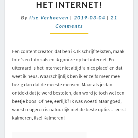
BESTOLEN
HET INTERNET!
OP
HET
Comments
By
Ilse Verhoeven
|
2019-03-04
|
21
INTERNET!
Comments
Een content creator, dat ben ik. Ik schrijf teksten, maak
foto’s en tutorials en ik gooi ze op het internet. En
uiteraard is het internet niet altijd ‘a nice place’ en dat
weet ik heus. Waarschijnlijk ben ik er zelfs meer mee
bezig dan dat de meeste mensen. Maar als je dan
ontdekt dat je werd bestolen, dan word je toch wel een
beetje boos. Of nee, eerlijk? Ik was woest! Maar goed,
woest reageren is natuurlijk niet de beste optie…. eerst
kalmeren, Ilse! Kalmeren!