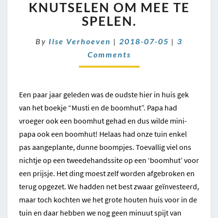
KNUTSELEN
KNUTSELEN OM MEE TE
OM
SPELEN.
MEE
TE
Comment
By
Ilse Verhoeven
|
2018-07-05
|
3
SPELEN.
Comments
Een paar jaar geleden was de oudste hier in huis gek
van het boekje “Musti en de boomhut”. Papa had
vroeger ook een boomhut gehad en dus wilde mini-
papa ook een boomhut! Helaas had onze tuin enkel
pas aangeplante, dunne boompjes. Toevallig viel ons
nichtje op een tweedehandssite op een ‘boomhut’ voor
een prijsje. Het ding moest zelf worden afgebroken en
terug opgezet. We hadden net best zwaar geïnvesteerd,
maar toch kochten we het grote houten huis voor in de
tuin en daar hebben we nog geen minuut spijt van