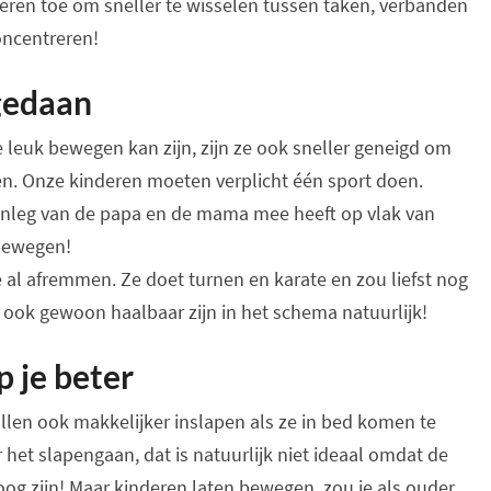
eren toe om sneller te wisselen tussen taken, verbanden
oncentreren!
 gedaan
 leuk bewegen kan zijn, zijn ze ook sneller geneigd om
oen. Onze kinderen moeten verplicht één sport doen.
anleg van de papa en de mama mee heeft op vlak van
 bewegen!
 al afremmen. Ze doet turnen en karate en zou liefst nog
 ook gewoon haalbaar zijn in het schema natuurlijk!
p je beter
len ook makkelijker inslapen als ze in bed komen te
r het slapengaan, dat is natuurlijk niet ideaal omdat de
oog zijn! Maar kinderen laten bewegen, zou je als ouder