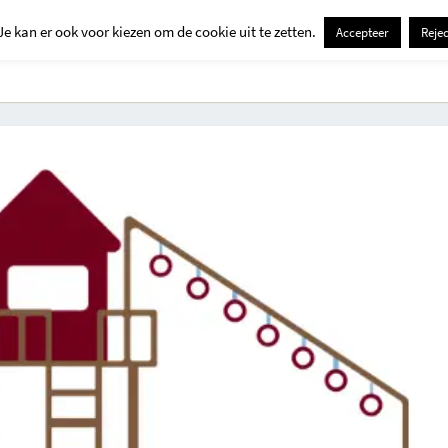
Je kan er ook voor kiezen om de cookie uit te zetten.
Accepteer
Rejec
Contact
Kids
Creatief
Erop Uit
Huis En Tuin