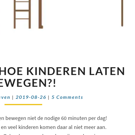
WAAROM
HOE KINDEREN LATEN
EN
HOE
EWEGEN?!
KINDEREN
LATEN
Comments
even
|
2019-08-26
|
5 Comments
BEWEGEN?!
 en bewegen niet de nodige 60 minuten per dag!
 en veel kinderen komen daar al niet meer aan.