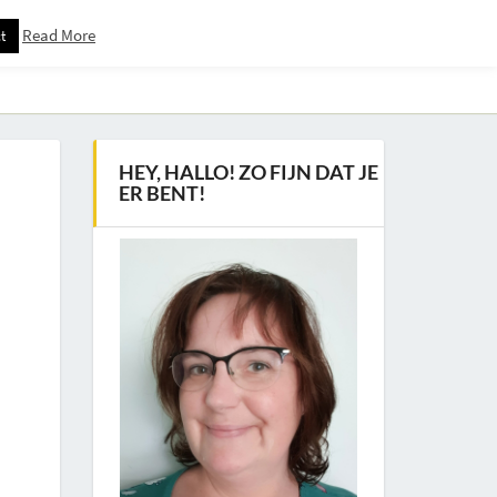
Read More
t
Downloadspagina – Voor Nieuwsbrief Abonnees
HEY, HALLO! ZO FIJN DAT JE
ER BENT!