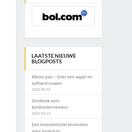
LAATSTE NIEUWE
BLOGPOSTS
Kleine pan – Over een aapje en
zelfvertrouwen.
2021-05-02
Doeboek voor
kindondernemers
2021-03-23
Een insectenhotel knutselen
voor jouw tuin