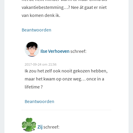
vakantiebestemming…? Nee át gaat er niet
van komen denk ik.
Beantwoorden
Ilse Verhoeven
schreef:
2017-09-24 om 21:56
Ik zou het zelf ook nooit gekozen hebben,
maar het kwam op onze weg… once in a
lifetime ?
Beantwoorden
Zij
schreef: