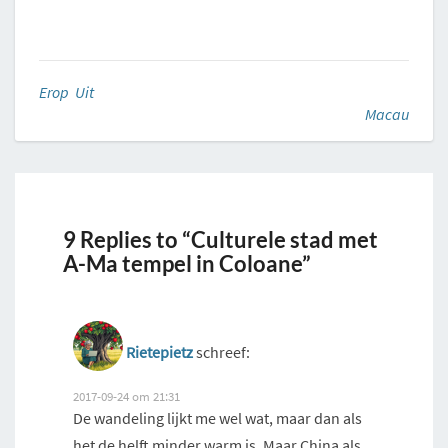
Erop Uit
Macau
9 Replies to “Culturele stad met
A-Ma tempel in Coloane”
Rietepietz
schreef:
2017-09-24 om 21:31
De wandeling lijkt me wel wat, maar dan als
het de helft minder warm is. Maar China als