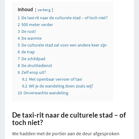
Inhoud
verberg
1
De taxi-rit naar de culturele stad – of toch niet?
2
500 meter verder
3
De rust!
4
De warmte
5
De culturele stad zal voor een andere keer zijn
6
de trap
7
De schildpad
8
De shuttledienst
9
Zelf erop uit?
9.1
Met openbaar vervoer of taxi
9.2
Wil je de wandeling doen zoals wij?
10
Onverwachte wandeling
De taxi-rit naar de culturele stad – of
toch niet?
We hadden met de portier aan de deur afgesproken