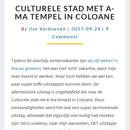
CULTURELE
CULTURELE STAD MET A-
STAD
MET
MA TEMPEL IN COLOANE
A-
MA
Comment
By
Ilse Verhoeven
|
2017-09-24
|
9
TEMPEL
Comments
IN
COLOANE
Tijdens de voorbije zomervakantie zijn
wij vijf weken in
Macau geweest
. Het was niet ‘echt’ vakantie, want mijn
man moest er werken. Maar toch hebben we wel een
paar super toffe uitstappen kunnen doen. De
allermooiste uitstap is ongetwijfeld die naar de
Culturele stad me A-ma tempel in Coloane. Door
omstandigheden werd het ook een super vermoeiende
uitstap, alhoewel dat eigenlijk niet nodig had moeten
zijn! Dit is sowieso, naar mijn aanvoelen, HET uitstapje