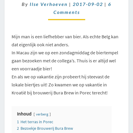
TIP
Comment
By
Ilse Verhoeven
|
2017-09-02
|
6
IN
Comments
POREC,
ISTRIË,
KROATIË
Mijn man is een liefhebber van bier. Als echte Belg kan
dat eigenlijk ook niet anders.
In Macau zijn we op een zondagmiddag de biertempel
gaan bezoeken met de collega’s. Thuis is er altijd wel
een voorraadje bier!
En als we op vakantie zijn probeert hij steevast de
lokale biertjes uit! Zo kwamen we op vakantie in
Kroatië bij brouwerij Bura Brew in Porec terecht!
Inhoud
verberg
1
Het terras in Porec
2
Bezoekje Brouwerij Bura Brew