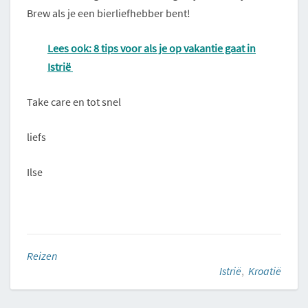
Brew als je een bierliefhebber bent!
Lees ook: 8 tips voor als je op vakantie gaat in
Istrië
Take care en tot snel
liefs
Ilse
Reizen
Istrië
,
Kroatië