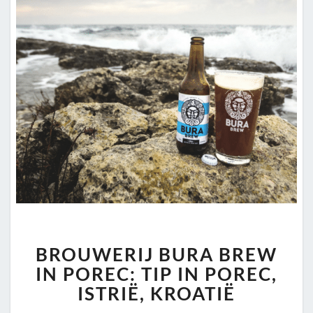
BROUWERIJ
BROUWERIJ BURA BREW
BURA
BREW
IN POREC: TIP IN POREC,
IN
ISTRIË, KROATIË
POREC: