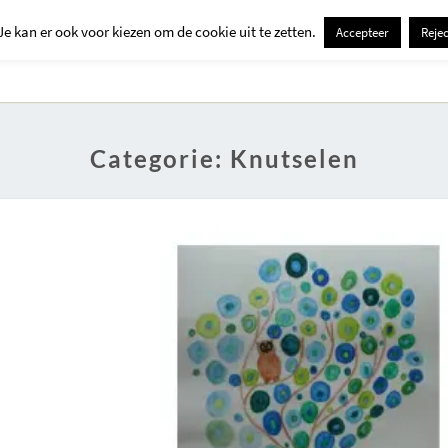
Je kan er ook voor kiezen om de cookie uit te zetten.
Accepteer
Rejec
Contact
Kids
Creatief
Erop Uit
Huis En Tuin
Categorie:
Knutselen