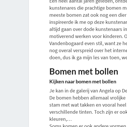
Een heel aantal jaren geleden, ontd
kunstenares die prachtige bomen me
meeste bomen zat ook nog een dier v
inspireerde ik me op deze kunstenar
altijd gaan over dode kunstenaars in
motiverend werken voor kinderen. O
Vandenbogaard even stil, want ze he
nog overal verspreid over het intern
doen, dus ik ga mijn les van toen, w
Bomen met bollen
Kijken naar bomen met bollen
Je kan in de galerij van Angela op D
De bomen hebben allemaal vrolijke 
stam met wat takken en vooral heel 
verschillende tinten. Toch zijn er o
kleuren,…
Soms komen er ook andere vormen vo