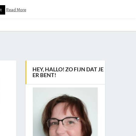
Read More
t
Downloadspagina – Voor Nieuwsbrief Abonnees
HEY, HALLO! ZO FIJN DAT JE
ER BENT!