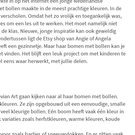
ekte in op het internet een jonge Nederlandse
KINDEREN
t bollen maakte in de meest prachtige kleuren. In de
erscholen. Omdat het zo vrolijk en toegankelijk was,
es om een les uit te werken. Het moet namelijk niet
 de klas. Nieuwe, jonge inspiratie kan ook geweldig
ndertussen ligt de Etsy shop van Angie of Angela
eft een gezinnetje. Maar haar bomen met bollen kan je
et vinden. Het blijft een leuk project om met kinderen te
el eens waar herwerkt, met jullie delen.
evian Art gaan kijken naar al haar bomen met bollen.
kleuren. Ze zijn opgebouwd uit een eenvoudige, smalle
veel kleurige bollen. Eén boom heeft vaak één kleur in
ok variaties zoals herfstkleuren, warme kleuren, koude
or zoals hartjes of sneeuwvlokken. En er zitten vaak