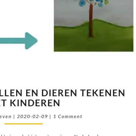
BOMEN
LEN EN DIEREN TEKENEN
MET
BOLLEN
T KINDEREN
EN
Comments
DIEREN
oeven
|
2020-02-09
|
1 Comment
TEKENEN
MET