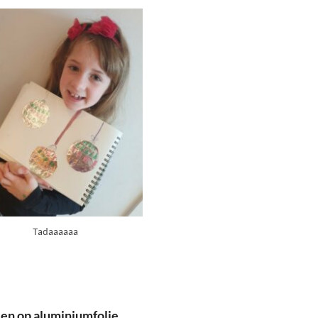
Tadaaaaaa
llen op aluminiumfolie