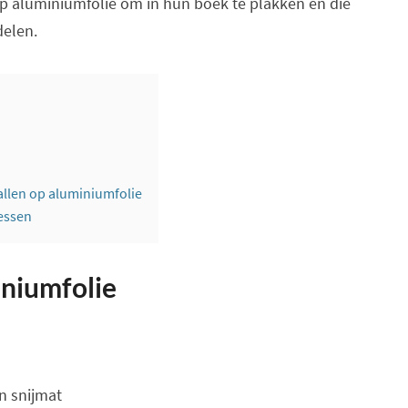
p aluminiumfolie om in hun boek te plakken en die
delen.
ballen op aluminiumfolie
essen
iniumfolie
n snijmat