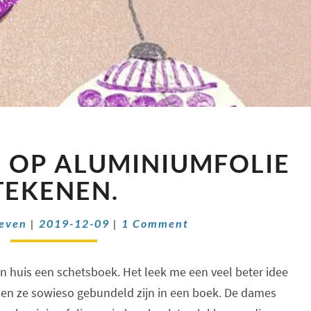
KERSTBALLEN
 OP ALUMINIUMFOLIE
OP
ALUMINIUMFOLIE
TEKENEN.
TEKENEN.
Comments
oeven
|
2019-12-09
|
1 Comment
in huis een schetsboek. Het leek me een veel beter idee
den ze sowieso gebundeld zijn in een boek. De dames