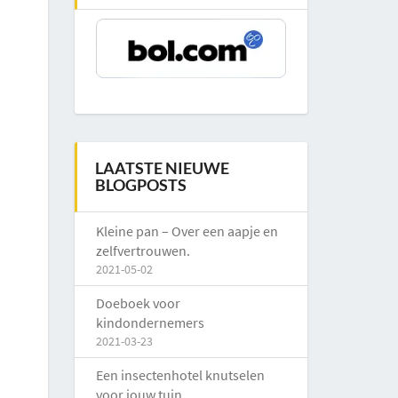
LAATSTE NIEUWE
BLOGPOSTS
Kleine pan – Over een aapje en
zelfvertrouwen.
2021-05-02
Doeboek voor
kindondernemers
2021-03-23
Een insectenhotel knutselen
voor jouw tuin