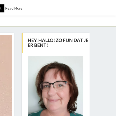
Read More
t
Downloadspagina – Voor Nieuwsbrief Abonnees
HEY, HALLO! ZO FIJN DAT JE
ER BENT!