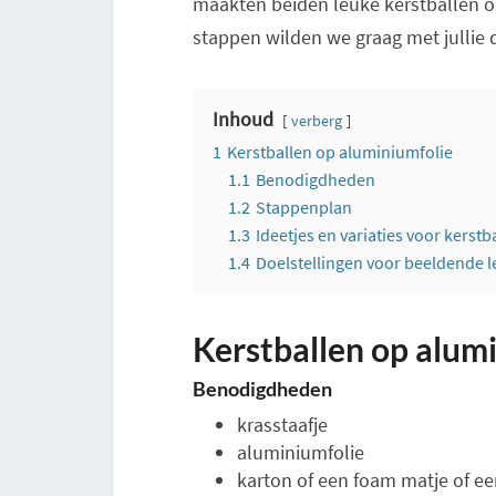
maakten beiden leuke kerstballen o
stappen wilden we graag met jullie 
Inhoud
verberg
1
Kerstballen op aluminiumfolie
1.1
Benodigdheden
1.2
Stappenplan
1.3
Ideetjes en variaties voor kerst
1.4
Doelstellingen voor beeldende l
Kerstballen op alum
Benodigdheden
krasstaafje
aluminiumfolie
karton of een foam matje of ee