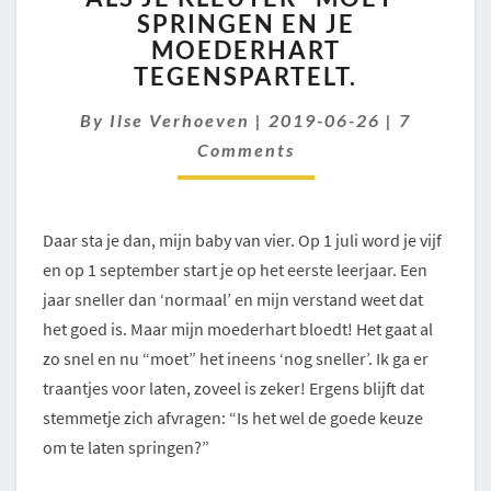
SPRINGEN EN JE
KLEUTER
MOEDERHART
“MOET”
SPRINGEN
TEGENSPARTELT.
EN
Comment
JE
By
Ilse Verhoeven
|
2019-06-26
|
7
MOEDERHART
Comments
TEGENSPARTELT.
Daar sta je dan, mijn baby van vier. Op 1 juli word je vijf
en op 1 september start je op het eerste leerjaar. Een
jaar sneller dan ‘normaal’ en mijn verstand weet dat
het goed is. Maar mijn moederhart bloedt! Het gaat al
zo snel en nu “moet” het ineens ‘nog sneller’. Ik ga er
traantjes voor laten, zoveel is zeker! Ergens blijft dat
stemmetje zich afvragen: “Is het wel de goede keuze
om te laten springen?”