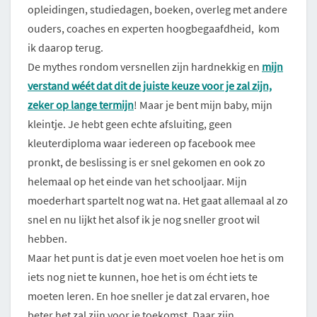
opleidingen, studiedagen, boeken, overleg met andere
ouders, coaches en experten hoogbegaafdheid, kom
ik daarop terug.
De mythes rondom versnellen zijn hardnekkig en
mijn
verstand wéét dat dit de juiste keuze voor je zal zijn,
zeker op lange termijn
! Maar je bent mijn baby, mijn
kleintje. Je hebt geen echte afsluiting, geen
kleuterdiploma waar iedereen op facebook mee
pronkt, de beslissing is er snel gekomen en ook zo
helemaal op het einde van het schooljaar. Mijn
moederhart spartelt nog wat na. Het gaat allemaal al zo
snel en nu lijkt het alsof ik je nog sneller groot wil
hebben.
Maar het punt is dat je even moet voelen hoe het is om
iets nog niet te kunnen, hoe het is om écht iets te
moeten leren. En hoe sneller je dat zal ervaren, hoe
beter het zal zijn voor je toekomst. Daar zijn