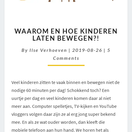
WAAROM
WAAROM EN HOE KINDEREN
EN
LATEN BEWEGEN?!
HOE
KINDEREN
Comment
By
Ilse Verhoeven
|
2019-08-26
|
5
LATEN
BEWEGEN?!
Comments
Veel kinderen zitten te vaak binnen en bewegen niet de
nodige 60 minuten per dag! Schokkend toch? Een
uurtje per dag en veel kinderen komen daar al niet
meer aan. Computer spelletjes, TV-kijken en YouTube
vloggers volgen daar zijn ze al erg jong super bekend
mee. En als ze wat ouder worden, dan kleeft die
mobiele telefoon aan hun hand. We horen het als