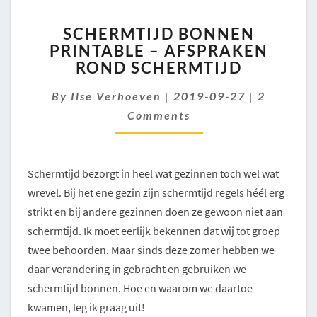
SCHERMTIJD
SCHERMTIJD BONNEN
BONNEN
PRINTABLE – AFSPRAKEN
PRINTABLE
ROND SCHERMTIJD
–
AFSPRAKEN
Comment
By
Ilse Verhoeven
ROND
|
2019-09-27
|
2
SCHERMTIJD
Comments
Schermtijd bezorgt in heel wat gezinnen toch wel wat
wrevel. Bij het ene gezin zijn schermtijd regels héél erg
strikt en bij andere gezinnen doen ze gewoon niet aan
schermtijd. Ik moet eerlijk bekennen dat wij tot groep
twee behoorden. Maar sinds deze zomer hebben we
daar verandering in gebracht en gebruiken we
schermtijd bonnen. Hoe en waarom we daartoe
kwamen, leg ik graag uit!