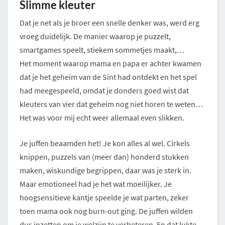
Slimme kleuter
Dat je net als je broer een snelle denker was, werd erg
vroeg duidelijk. De manier waarop je puzzelt,
smartgames speelt, stiekem sommetjes maakt,…
Het moment waarop mama en papa er achter kwamen
dat je het geheim van de Sint had ontdekt en het spel
had meegespeeld, omdat je donders goed wist dat
kleuters van vier dat geheim nog niet horen te weten…
Het was voor mij echt weer allemaal even slikken.
Je juffen beaamden het! Je kon alles al wel. Cirkels
knippen, puzzels van (meer dan) honderd stukken
maken, wiskundige begrippen, daar was je sterk in.
Maar emotioneel had je het wat moeilijker. Je
hoogsensitieve kantje speelde je wat parten, zeker
toen mama ook nog burn-out ging. De juffen wilden
dus inzetten om je welzijn te verbeteren. En dat lukte