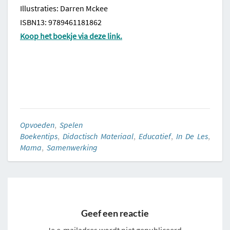
Illustraties: Darren Mckee
ISBN13: 9789461181862
Koop het boekje via deze link.
Opvoeden
,
Spelen
Boekentips
,
Didactisch Materiaal
,
Educatief
,
In De Les
,
Mama
,
Samenwerking
Geef een reactie
Je e-mailadres wordt niet gepubliceerd.