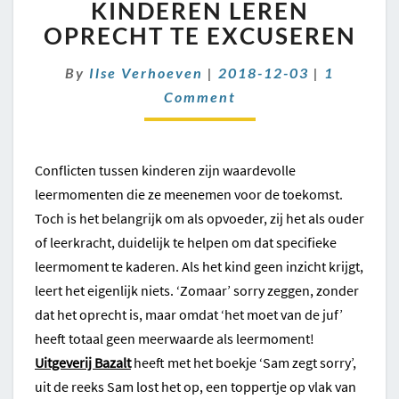
SORRY:
KINDEREN LEREN
KINDEREN
OPRECHT TE EXCUSEREN
LEREN
OPRECHT
Comment
By
Ilse Verhoeven
|
2018-12-03
|
1
TE
Comment
EXCUSEREN
Conflicten tussen kinderen zijn waardevolle
leermomenten die ze meenemen voor de toekomst.
Toch is het belangrijk om als opvoeder, zij het als ouder
of leerkracht, duidelijk te helpen om dat specifieke
leermoment te kaderen. Als het kind geen inzicht krijgt,
leert het eigenlijk niets. ‘Zomaar’ sorry zeggen, zonder
dat het oprecht is, maar omdat ‘het moet van de juf’
heeft totaal geen meerwaarde als leermoment!
Uitgeverij Bazalt
heeft met het boekje ‘Sam zegt sorry’,
uit de reeks Sam lost het op, een toppertje op vlak van