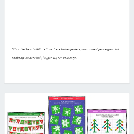
Dit artikel bevat affiliate links. Deze kosten je niets, maar moest je overgaan tot
aankoop via deze link, krijgen wij een zakcentje.