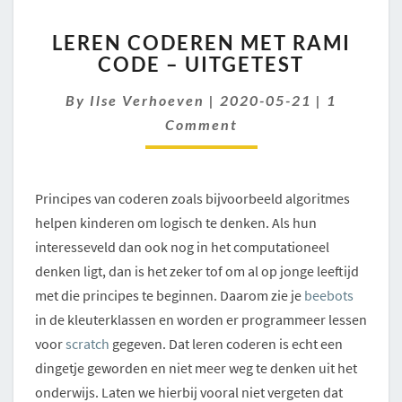
LEREN
LEREN CODEREN MET RAMI
CODEREN
CODE – UITGETEST
MET
RAMI
Comment
By
Ilse Verhoeven
|
2020-05-21
|
1
CODE
–
Comment
UITGETEST
Principes van coderen zoals bijvoorbeeld algoritmes
helpen kinderen om logisch te denken. Als hun
interesseveld dan ook nog in het computationeel
denken ligt, dan is het zeker tof om al op jonge leeftijd
met die principes te beginnen. Daarom zie je
beebots
in de kleuterklassen en worden er programmeer lessen
voor
scratch
gegeven. Dat leren coderen is echt een
dingetje geworden en niet meer weg te denken uit het
onderwijs. Laten we hierbij vooral niet vergeten dat