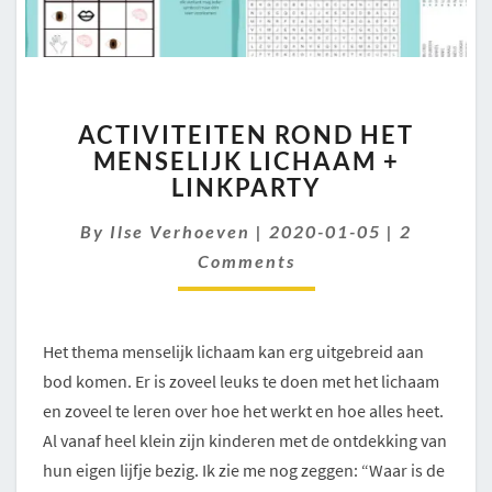
ACTIVITEITEN
ACTIVITEITEN ROND HET
ROND
MENSELIJK LICHAAM +
HET
LINKPARTY
MENSELIJK
LICHAAM
Comment
By
Ilse Verhoeven
+
|
2020-01-05
|
2
LINKPARTY
Comments
Het thema menselijk lichaam kan erg uitgebreid aan
bod komen. Er is zoveel leuks te doen met het lichaam
en zoveel te leren over hoe het werkt en hoe alles heet.
Al vanaf heel klein zijn kinderen met de ontdekking van
hun eigen lijfje bezig. Ik zie me nog zeggen: “Waar is de