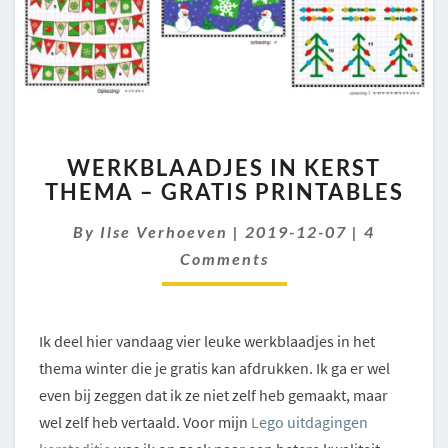
WERKBLAADJES
WERKBLAADJES IN KERST
IN
THEMA – GRATIS PRINTABLES
KERST
THEMA
Comment
By
Ilse Verhoeven
|
2019-12-07
|
4
–
GRATIS
Comments
PRINTABLES
Ik deel hier vandaag vier leuke werkblaadjes in het
thema winter die je gratis kan afdrukken. Ik ga er wel
even bij zeggen dat ik ze niet zelf heb gemaakt, maar
wel zelf heb vertaald. Voor mijn
Lego uitdagingen