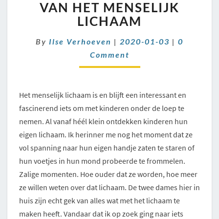
VAN
VAN HET MENSELIJK
HET
LICHAAM
MENSELIJK
LICHAAM
Comment
By
Ilse Verhoeven
|
2020-01-03
|
0
Comment
Het menselijk lichaam is en blijft een interessant en
fascinerend iets om met kinderen onder de loep te
nemen. Al vanaf héél klein ontdekken kinderen hun
eigen lichaam. Ik herinner me nog het moment dat ze
vol spanning naar hun eigen handje zaten te staren of
hun voetjes in hun mond probeerde te frommelen.
Zalige momenten. Hoe ouder dat ze worden, hoe meer
ze willen weten over dat lichaam. De twee dames hier in
huis zijn echt gek van alles wat met het lichaam te
maken heeft. Vandaar dat ik op zoek ging naar iets