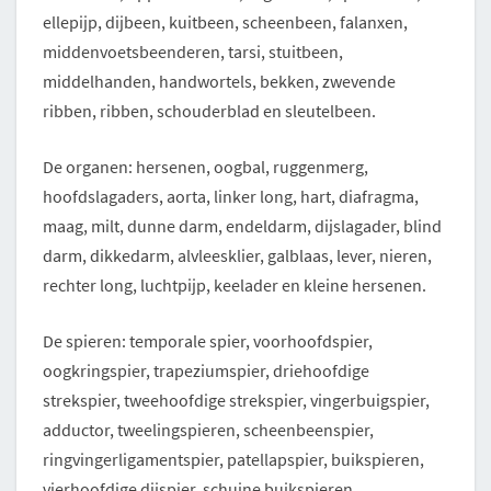
ellepijp, dijbeen, kuitbeen, scheenbeen, falanxen,
middenvoetsbeenderen, tarsi, stuitbeen,
middelhanden, handwortels, bekken, zwevende
ribben, ribben, schouderblad en sleutelbeen.
De organen: hersenen, oogbal, ruggenmerg,
hoofdslagaders, aorta, linker long, hart, diafragma,
maag, milt, dunne darm, endeldarm, dijslagader, blind
darm, dikkedarm, alvleesklier, galblaas, lever, nieren,
rechter long, luchtpijp, keelader en kleine hersenen.
De spieren: temporale spier, voorhoofdspier,
oogkringspier, trapeziumspier, driehoofdige
strekspier, tweehoofdige strekspier, vingerbuigspier,
adductor, tweelingspieren, scheenbeenspier,
ringvingerligamentspier, patellapspier, buikspieren,
vierhoofdige dijspier, schuine buikspieren,