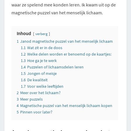
waar ze spelend mee konden leren. Ik kwam uit op de
magnetische puzzel van het menselijk lichaam.
Inhoud
verberg
1
Janod magnetische puzzel van het menselijk lichaam
1.1
Wat zit er in de doos
1.2
Welke delen worden er benoemd op de kaartjes:
1.3
Hoe ga je te werk
1.4
Puzzelen of lichaamsdelen leren
1.5
Jongen of meisje
1.6
De kwaliteit
1.7
Voor welke leeftijden
2
Meer over het lichaam?
3
Meer puzzels
4
Magnetische puzzel van het menselijk lichaam kopen
5
Pinnen voor later?