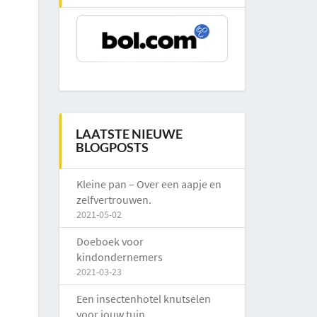
LAATSTE NIEUWE
BLOGPOSTS
Kleine pan – Over een aapje en
zelfvertrouwen.
2021-05-02
Doeboek voor
kindondernemers
2021-03-23
Een insectenhotel knutselen
voor jouw tuin