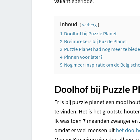
vakantieperiode.
Inhoud
verberg
1
Doolhof bij Puzzle Planet
2
Breinbrekers bij Puzzle Planet
3
Puzzle Planet had nog meer te bied
4
Pinnen voor later?
5
Nog meer inspiratie om de Belgisch
Doolhof bij Puzzle P
Er is bij puzzle planet een mooi hou
te vinden. Het is het grootste houte
Ik was toen 7 maanden zwanger en za
omdat er veel mensen uit
het doolh
Meneer Kreanimo ging dus alleen op p