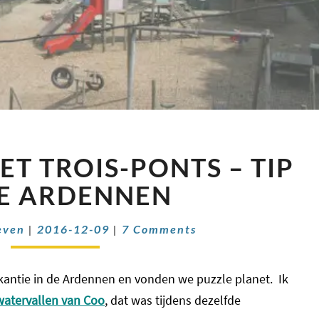
PUZZLE
ET TROIS-PONTS – TIP
PLANET
TROIS-
DE ARDENNEN
PONTS
–
Comments
even
|
2016-12-09
|
7 Comments
TIP
IN
DE
kantie in de Ardennen en vonden we puzzle planet. Ik
ARDENNEN
watervallen van Coo
, dat was tijdens dezelfde