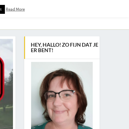
Read More
t
Downloadspagina – Voor Nieuwsbrief Abonnees
HEY, HALLO! ZO FIJN DAT JE
ER BENT!