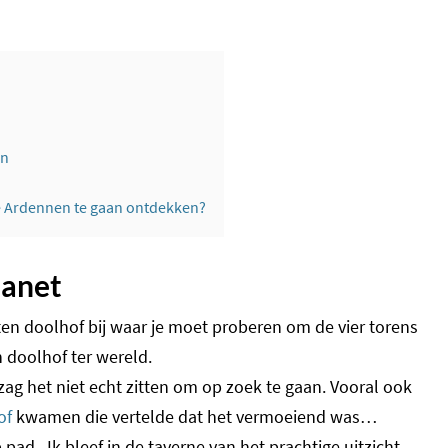
en
e Ardennen te gaan ontdekken?
lanet
ten doolhof bij waar je moet proberen om de vier torens
n doolhof ter wereld.
g het niet echt zitten om op zoek te gaan. Vooral ook
of
kwamen die vertelde dat het vermoeiend was…
ad. Ik bleef in de taverne van het prachtige uitzicht