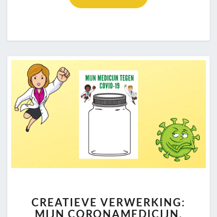
CREATIEVE
CREATIEVE VERWERKING:
VERWERKING:
MIJN CORONAMEDICIJN.
MIJN