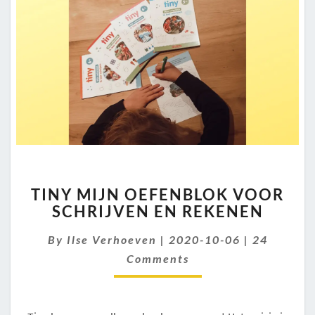
TINY
TINY MIJN OEFENBLOK VOOR
MIJN
SCHRIJVEN EN REKENEN
OEFENBLOK
VOOR
Comments
By
Ilse Verhoeven
|
2020-10-06
|
24
SCHRIJVEN
EN
Comments
REKENEN