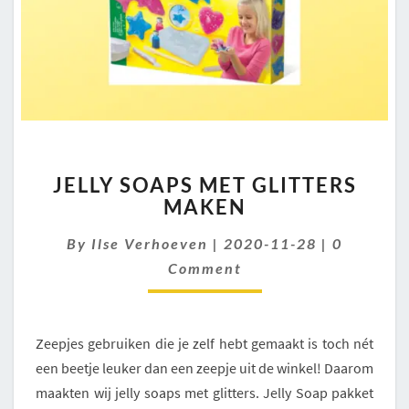
JELLY
JELLY SOAPS MET GLITTERS
SOAPS
MAKEN
MET
GLITTERS
Comment
By
Ilse Verhoeven
|
2020-11-28
|
0
MAKEN
Comment
Zeepjes gebruiken die je zelf hebt gemaakt is toch nét
een beetje leuker dan een zeepje uit de winkel! Daarom
maakten wij jelly soaps met glitters. Jelly Soap pakket