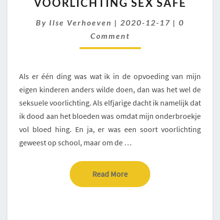
VOORLICHTING SEX SAFE
SEKSUELE
VOORLICHTING
Comment
By
Ilse Verhoeven
|
2020-12-17
|
0
SEX
SAFE
Comment
Als er één ding was wat ik in de opvoeding van mijn
eigen kinderen anders wilde doen, dan was het wel de
seksuele voorlichting. Als elfjarige dacht ik namelijk dat
ik dood aan het bloeden was omdat mijn onderbroekje
vol bloed hing. En ja, er was een soort voorlichting
geweest op school, maar om de …
Read More
Read More