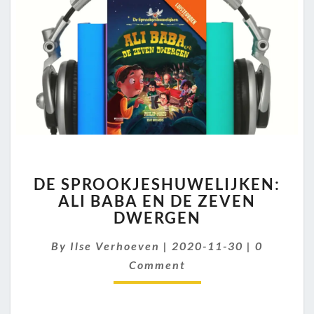
DE
DE SPROOKJESHUWELIJKEN:
SPROOKJESHUWELIJKEN:
ALI BABA EN DE ZEVEN
ALI
DWERGEN
BABA
EN
Comment
By
Ilse Verhoeven
DE
|
2020-11-30
|
0
ZEVEN
Comment
DWERGEN