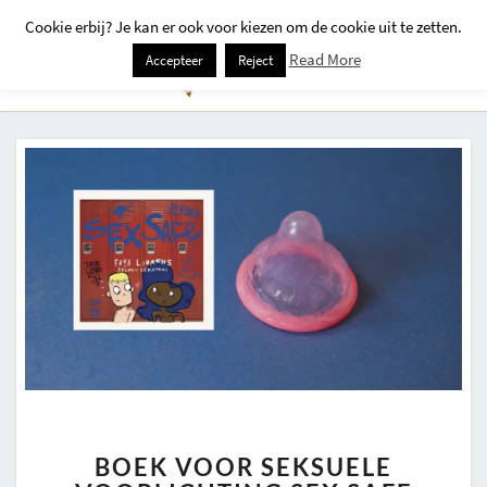
Cookie erbij? Je kan er ook voor kiezen om de cookie uit te zetten.
Togg
Read More
Accepteer
Reject
Navi
BOEK
BOEK VOOR SEKSUELE
VOOR