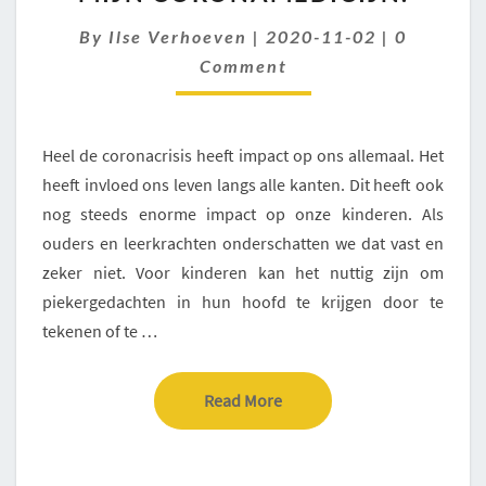
CORONAMEDICIJN.
Comment
By
Ilse Verhoeven
|
2020-11-02
|
0
Comment
Heel de coronacrisis heeft impact op ons allemaal. Het
heeft invloed ons leven langs alle kanten. Dit heeft ook
nog steeds enorme impact op onze kinderen. Als
ouders en leerkrachten onderschatten we dat vast en
zeker niet. Voor kinderen kan het nuttig zijn om
piekergedachten in hun hoofd te krijgen door te
tekenen of te …
Read More
Read More