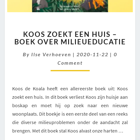
KOOS
KOOS ZOEKT EEN HUIS –
ZOEKT
BOEK OVER MILIEUEDUCATIE
EEN
HUIS
Comment
By
Ilse Verhoeven
|
2020-11-22
|
0
–
BOEK
Comment
OVER
MILIEUEDUCATIE
Koos de Koala heeft een allereerste boek uit: Koos
zoekt een huis. In dit boek verliest Koos zijn huisje aan
boskap en moet hij op zoek naar een nieuwe
woonplaats. Dit boekje is een eerste deel van een reeks
die diverse milieuproblemen onder de aandacht zal
brengen. Met dit boek stal Koos alvast onze harten …