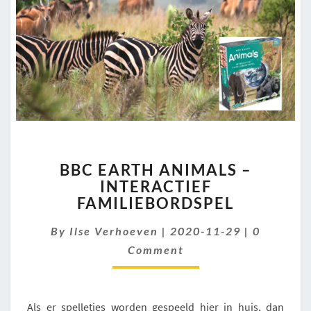
BBC
BBC EARTH ANIMALS –
EARTH
INTERACTIEF
ANIMALS
FAMILIEBORDSPEL
–
INTERACTIEF
Comment
By
Ilse Verhoeven
FAMILIEBORDSPEL
|
2020-11-29
|
0
Comment
Als er spelletjes worden gespeeld hier in huis, dan