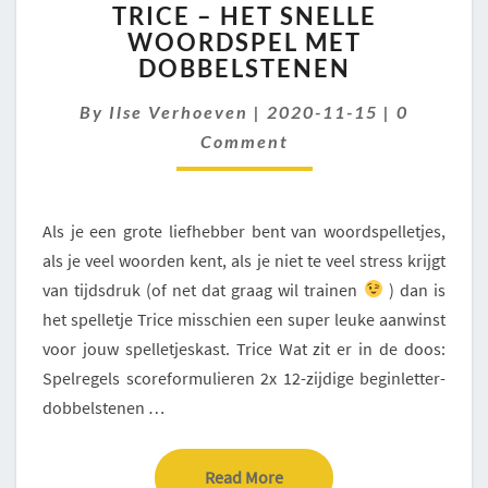
TRICE – HET SNELLE
–
WOORDSPEL MET
HET
DOBBELSTENEN
SNELLE
WOORDSPEL
Comment
By
Ilse Verhoeven
MET
|
2020-11-15
|
0
DOBBELSTENEN
Comment
Als je een grote liefhebber bent van woordspelletjes,
als je veel woorden kent, als je niet te veel stress krijgt
van tijdsdruk (of net dat graag wil trainen
) dan is
het spelletje Trice misschien een super leuke aanwinst
voor jouw spelletjeskast. Trice Wat zit er in de doos:
Spelregels scoreformulieren 2x 12-zijdige beginletter-
dobbelstenen …
Read More
Read More