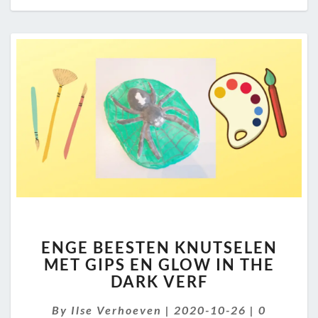
ENGE
ENGE BEESTEN KNUTSELEN
BEESTEN
MET GIPS EN GLOW IN THE
KNUTSELEN
DARK VERF
MET
GIPS
Comment
By
Ilse Verhoeven
EN
|
2020-10-26
|
0