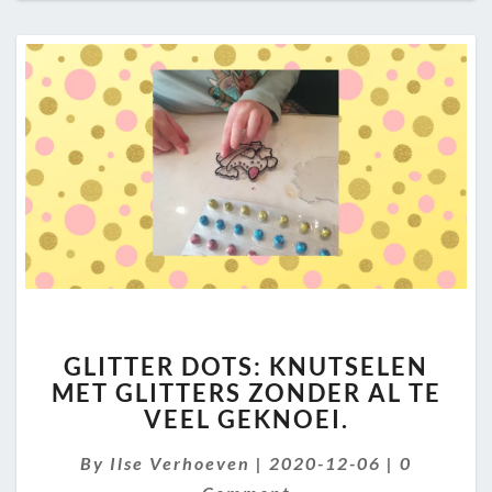
GLITTER
GLITTER DOTS: KNUTSELEN
DOTS:
MET GLITTERS ZONDER AL TE
KNUTSELEN
VEEL GEKNOEI.
MET
GLITTERS
Comment
By
Ilse Verhoeven
ZONDER
|
2020-12-06
|
0
AL