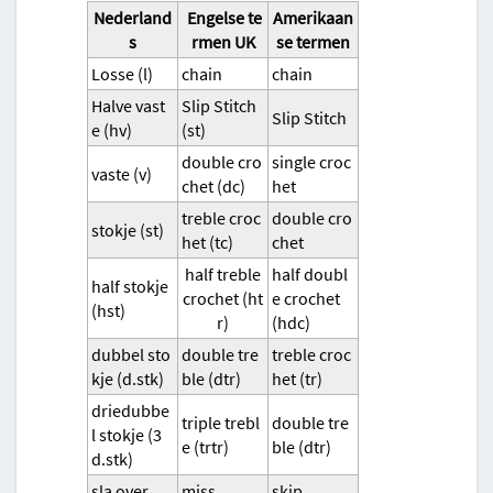
Nederland
Engelse te
Amerikaan
s
rmen UK
se termen
Losse (l)
chain
chain
Halve vast
Slip Stitch
Slip Stitch
e (hv)
(st)
double cro
single croc
vaste (v)
chet (dc)
het
treble croc
double cro
stokje (st)
het (tc)
chet
half treble
half doubl
half stokje
crochet (ht
e crochet
(hst)
r)
(hdc)
dubbel sto
double tre
treble croc
kje (d.stk)
ble (dtr)
het (tr)
driedubbe
triple trebl
double tre
l stokje (3
e (trtr)
ble (dtr)
d.stk)
sla over
miss
skip