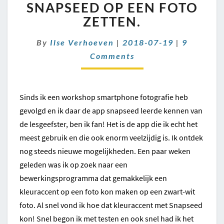
SNAPSEED
SNAPSEED OP EEN FOTO
OP
ZETTEN.
EEN
FOTO
Comment
By
Ilse Verhoeven
|
2018-07-19
|
9
ZETTEN.
Comments
Sinds ik een workshop smartphone fotografie heb
gevolgd en ik daar de app snapseed leerde kennen van
de lesgeefster, ben ik fan! Het is de app die ik echt het
meest gebruik en die ook enorm veelzijdig is. Ik ontdek
nog steeds nieuwe mogelijkheden. Een paar weken
geleden was ik op zoek naar een
bewerkingsprogramma dat gemakkelijk een
kleuraccent op een foto kon maken op een zwart-wit
foto. Al snel vond ik hoe dat kleuraccent met Snapseed
kon! Snel begon ik met testen en ook snel had ik het