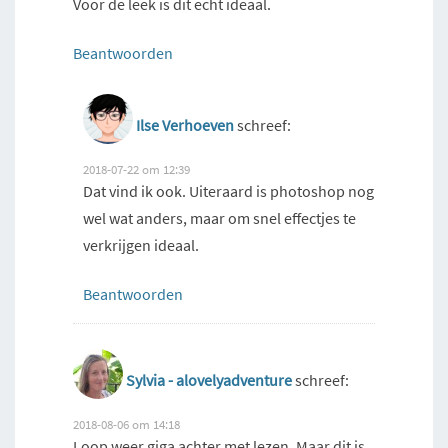
Voor de leek is dit echt ideaal.
Beantwoorden
Ilse Verhoeven
schreef:
2018-07-22 om 12:39
Dat vind ik ook. Uiteraard is photoshop nog
wel wat anders, maar om snel effectjes te
verkrijgen ideaal.
Beantwoorden
Sylvia - alovelyadventure
schreef:
2018-08-06 om 14:18
Loop weer giga achter met lezen. Maar dit is