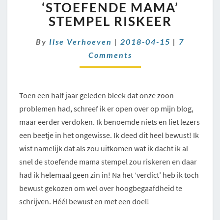
DE
‘STOEFENDE MAMA’
‘STOEFENDE
STEMPEL RISKEER
MAMA’
STEMPEL
Comment
By
Ilse Verhoeven
|
2018-04-15
|
7
RISKEER
Comments
Toen een half jaar geleden bleek dat onze zoon
problemen had, schreef ik er open over op mijn blog,
maar eerder verdoken. Ik benoemde niets en liet lezers
een beetje in het ongewisse. Ik deed dit heel bewust! Ik
wist namelijk dat als zou uitkomen wat ik dacht ik al
snel de stoefende mama stempel zou riskeren en daar
had ik helemaal geen zin in! Na het ‘verdict’ heb ik toch
bewust gekozen om wel over hoogbegaafdheid te
schrijven. Héél bewust en met een doel!