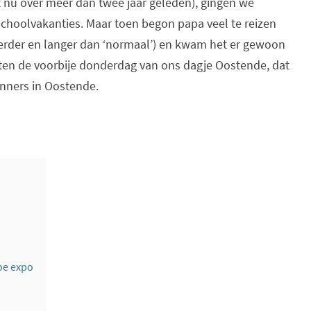
et nu over meer dan twee jaar geleden), gingen we
choolvakanties. Maar toen begon papa veel te reizen
 verder en langer dan ‘normaal’) en kwam het er gewoon
en de voorbije donderdag van ons dagje Oostende, dat
enners in Oostende.
oe expo