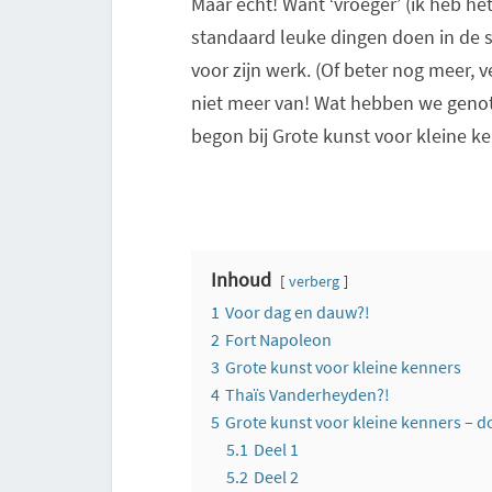
Maar ècht! Want ‘vroeger’ (ik heb h
standaard leuke dingen doen in de s
voor zijn werk. (Of beter nog meer,
niet meer van! Wat hebben we genot
begon bij Grote kunst voor kleine k
Inhoud
verberg
1
Voor dag en dauw?!
2
Fort Napoleon
3
Grote kunst voor kleine kenners
4
Thaïs Vanderheyden?!
5
Grote kunst voor kleine kenners – d
5.1
Deel 1
5.2
Deel 2