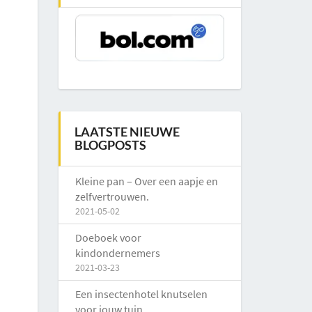
LAATSTE NIEUWE
BLOGPOSTS
Kleine pan – Over een aapje en
zelfvertrouwen.
2021-05-02
Doeboek voor
kindondernemers
2021-03-23
Een insectenhotel knutselen
voor jouw tuin