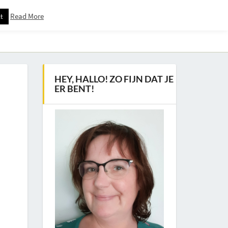
Read More
t
Downloadspagina – Voor Nieuwsbrief Abonnees
HEY, HALLO! ZO FIJN DAT JE
ER BENT!