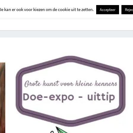
Je kan er ook voor kiezen om de cookie uit te zetten.
Accepteer
Rejec
Contact
Kids
Creatief
Erop Uit
Huis En Tuin