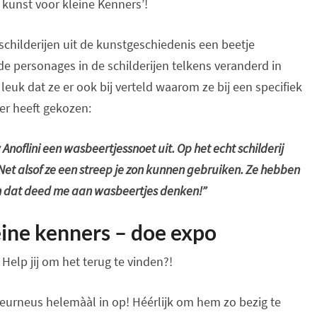
e kunst voor kleine Kenners’!
schilderijen uit de kunstgeschiedenis een beetje
de personages in de schilderijen telkens veranderd in
 leuk dat ze er ook bij verteld waarom ze bij een specifiek
ier heeft gekozen:
noflini een wasbeertjessnoet uit. Op het echt schilderij
. Net alsof ze een streep je zon kunnen gebruiken. Ze hebben
n dat deed me aan wasbeertjes denken!”
eine kenners – doe expo
 Help jij om het terug te vinden?!
speurneus helemààl in op! Héérlijk om hem zo bezig te