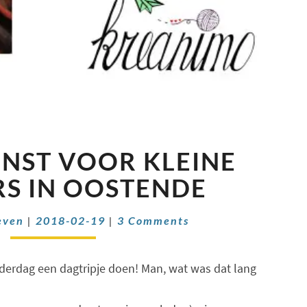
GROTE
NST VOOR KLEINE
KUNST
VOOR
S IN OOSTENDE
KLEINE
KENNERS
Comments
even
|
2018-02-19
|
3 Comments
IN
OOSTENDE
erdag een dagtripje doen! Man, wat was dat lang