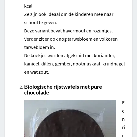
kcal.
Ze zijn ook ideaal om de kinderen mee naar
school te geven.
Deze variant bevat havermout en rozijntjes.
Verder zit er ook nog tarwebloem en volkoren
tarwebloem in.
De koekjes worden afgekruid met koriander,
kanieel, dillen, gember, nootmuskaat, kruidnagel
en wat zout.
Biologische rijstwafels met pure
chocolade
E
e
n
ri
j