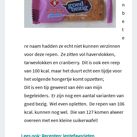
n
b
e
t
e
re naam hadden ze echt niet kunnen verzinnen
voor deze repen. Ze zitten vol havervlokken,
tarwevlokken en cranberry. Dit is ook een reep
van 100 kcal. maar het duurt echt een tijdje voor
het volgende hongertje komt opzetten;
Dit is een tip geweest van één van mijn
begeleiders. Er zijn nog een aantal varianten van
goed bezig. Wel even opletten. De repen van 106
kcal. kunnen nog wel. Die van 127 komen alweer
overeen met een kleine suikerwafel!
Lees ook: Recepten: lentefavorieten