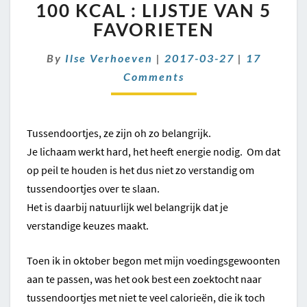
–
100 KCAL : LIJSTJE VAN 5
100
FAVORIETEN
KCAL
:
Comments
By
Ilse Verhoeven
|
2017-03-27
|
17
LIJSTJE
Comments
VAN
5
FAVORIETEN
Tussendoortjes, ze zijn oh zo belangrijk.
Je lichaam werkt hard, het heeft energie nodig. Om dat
op peil te houden is het dus niet zo verstandig om
tussendoortjes over te slaan.
Het is daarbij natuurlijk wel belangrijk dat je
verstandige keuzes maakt.
Toen ik in oktober begon met mijn voedingsgewoonten
aan te passen, was het ook best een zoektocht naar
tussendoortjes met niet te veel calorieën, die ik toch