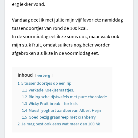
erg lekker vond.
Vandaag deel ik met jullie mijn vijf favoriete namiddag
tussendoortjes van rond de 100 kcal.
In de voormiddag eet ik ze soms ook, maar vaak ook
mijn stuk fruit, omdat suikers nog beter worden
afgebroken als ik ze in de voormiddag eet.
Inhoud
verberg
1
5 tussendoortjes op een rij:
1.1
Verkade Koekjesmaatjes.
1.2
Biologische rijstwafels met pure chocolade
1.3
Wicky Fruit break – for kids
1.4
Muesli yoghurt aardbei van Albert Heijn
1.5
Goed bezig graanreep met cranberry
2
Je mag best ook eens wat meer dan 100 hè