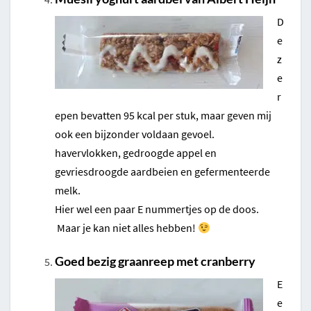
D
e
z
e
r
epen bevatten 95 kcal per stuk, maar geven mij
ook een bijzonder voldaan gevoel.
havervlokken, gedroogde appel en
gevriesdroogde aardbeien en gefermenteerde
melk.
Hier wel een paar E nummertjes op de doos.
Maar je kan niet alles hebben!
Goed bezig graanreep met cranberry
E
e