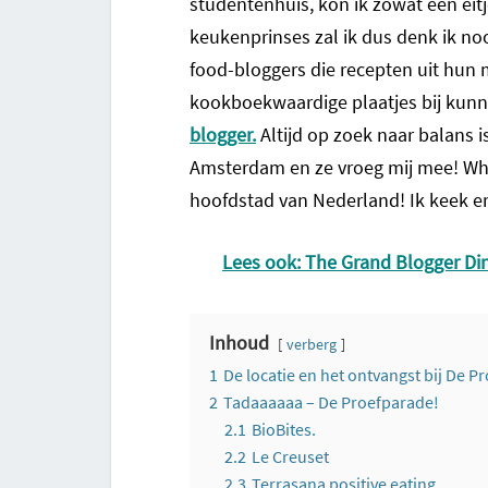
studentenhuis, kon ik zowat een ei
keukenprinses zal ik dus denk ik n
food-bloggers die recepten uit hun 
kookboekwaardige plaatjes bij kunne
blogger.
Altijd op zoek naar balans i
Amsterdam en ze vroeg mij mee! Who
hoofdstad van Nederland! Ik keek er
Lees ook: The Grand Blogger D
Inhoud
verberg
1
De locatie en het ontvangst bij De P
2
Tadaaaaaa – De Proefparade!
2.1
BioBites.
2.2
Le Creuset
2.3
Terrasana positive eating