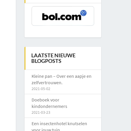
LAATSTE NIEUWE
BLOGPOSTS
Kleine pan – Over een aapje en
zelfvertrouwen.
2021-05-02
Doeboek voor
kindondernemers
2021-03-23
Een insectenhotel knutselen
voor jouw tuin