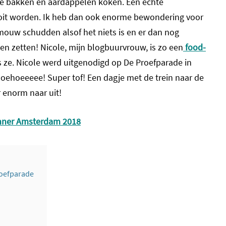
tje bakken en aardappelen koken. Een echte
ooit worden. Ik heb dan ook enorme bewondering voor
mouw schudden alsof het niets is en er dan nog
n zetten! Nicole, mijn blogbuurvrouw, is zo een
food-
s ze. Nicole werd uitgenodigd op De Proefparade in
ehoeeeee! Super tof! Een dagje met de trein naar de
 enorm naar uit!
inner Amsterdam 2018
roefparade