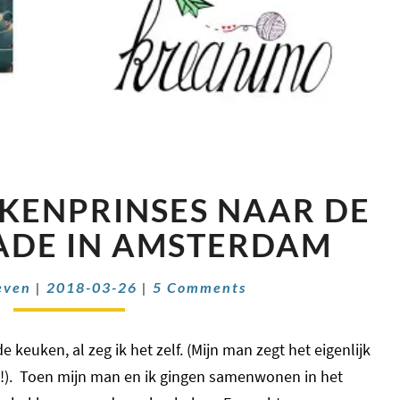
ALS
UKENPRINSES NAAR DE
NIET-
KEUKENPRINSES
ADE IN AMSTERDAM
NAAR
DE
Comments
even
|
2018-03-26
|
5 Comments
PROEFPARADE
IN
AMSTERDAM
e keuken, al zeg ik het zelf. (Mijn man zegt het eigenlijk
h?!). Toen mijn man en ik gingen samenwonen in het