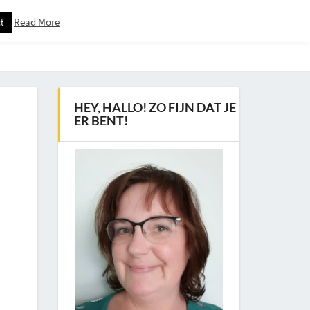
Read More
t
Downloadspagina – Voor Nieuwsbrief Abonnees
HEY, HALLO! ZO FIJN DAT JE
ER BENT!