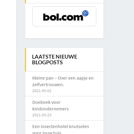
LAATSTE NIEUWE
BLOGPOSTS
Kleine pan – Over een aapje en
zelfvertrouwen.
2021-05-02
Doeboek voor
kindondernemers
2021-03-23
Een insectenhotel knutselen
voor jouw tuin