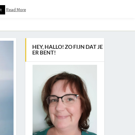
Read More
t
Downloadspagina – Voor Nieuwsbrief Abonnees
HEY, HALLO! ZO FIJN DAT JE
ER BENT!