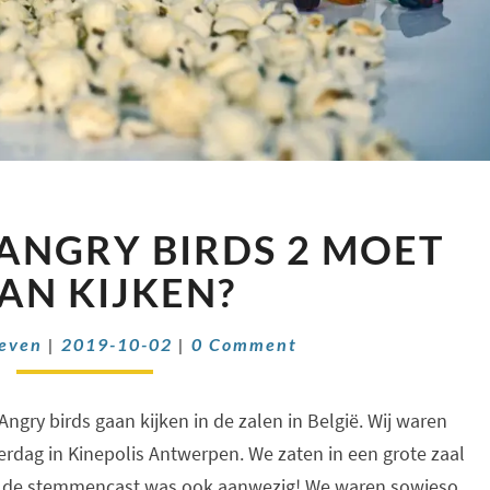
WAAROM
ANGRY BIRDS 2 MOET
JE
ANGRY
AN KIJKEN?
BIRDS
2
Comments
oeven
|
2019-10-02
|
0 Comment
MOET
GAAN
KIJKEN?
ngry birds gaan kijken in de zalen in België. Wij waren
erdag in Kinepolis Antwerpen. We zaten in een grote zaal
 de stemmencast was ook aanwezig! We waren sowieso