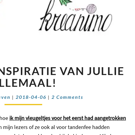
TANDENFEE
NSPIRATIE VAN JULLIE
INSPIRATIE
VAN
LLEMAAL!
JULLIE
ALLEMAAL!
Comments
even
|
2018-04-06
|
2 Comments
 hoe
ik mijn vleugeltjes voor het eerst had aangetrokken
an mijn lezers of ze ook al voor tandenfee hadden