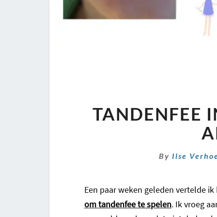
TANDENFEE I
A
By
Ilse Verho
Een paar weken geleden vertelde ik
om tandenfee te spelen
. Ik vroeg a