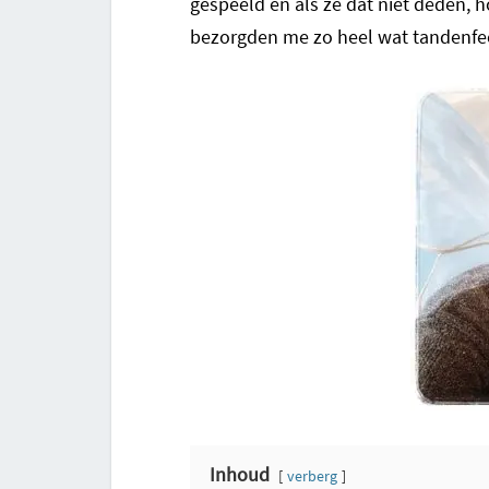
gespeeld en als ze dat niet deden, h
bezorgden me zo heel wat tandenfee 
Inhoud
verberg