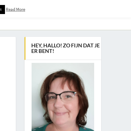
Read More
t
Downloadspagina – Voor Nieuwsbrief Abonnees
HEY, HALLO! ZO FIJN DAT JE
ER BENT!