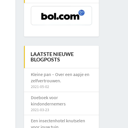
LAATSTE NIEUWE
BLOGPOSTS
Kleine pan – Over een aapje en
zelfvertrouwen.
2021-05-02
Doeboek voor
kindondernemers
2021-03-23
Een insectenhotel knutselen
voor jouw tuin