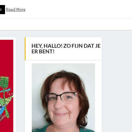
Read More
t
Downloadspagina – Voor Nieuwsbrief Abonnees
HEY, HALLO! ZO FIJN DAT JE
ER BENT!