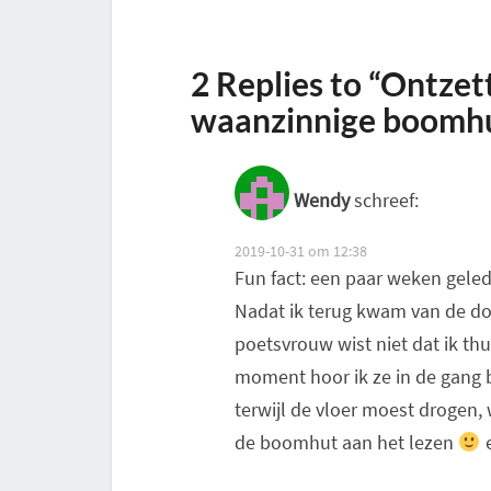
2 Replies to “Ontzet
waanzinnige boomhu
Wendy
schreef:
2019-10-31 om 12:38
Fun fact: een paar weken gele
Nadat ik terug kwam van de do
poetsvrouw wist niet dat ik th
moment hoor ik ze in de gang b
terwijl de vloer moest drogen,
de boomhut aan het lezen
e