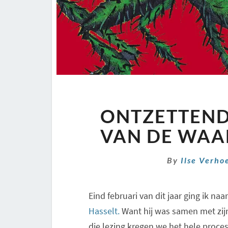
ONTZETTEND 
VAN DE WAA
By
Ilse Verho
Eind februari van dit jaar ging ik naa
Hasselt.
Want hij was samen met zijn
die lezing kregen we het hele proces