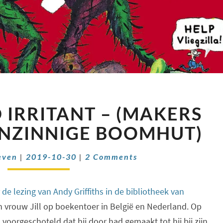
ONTZETTEND
IRRITANT – (MAKERS
IRRITANT
–
NZINNIGE BOOMHUT)
(MAKERS
VAN
Comments
even
|
2019-10-30
|
2 Comments
DE
WAANZINNIGE
BOOMHUT)
r
de lezing van Andy Griffiths in de bibliotheek van
 vrouw Jill op boekentoer in België en Nederland. Op
 voorgeschoteld dat hij door had gemaakt tot hij bij zijn