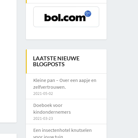
LAATSTE NIEUWE
BLOGPOSTS
Kleine pan – Over een aapje en
zelfvertrouwen.
2021-05-02
Doeboek voor
kindondernemers
2021-03-23
Een insectenhotel knutselen
voor jouw tuin