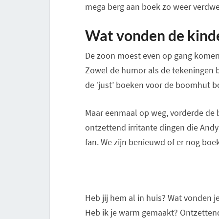
mega berg aan boek zo weer verdw
Wat vonden de kind
De zoon moest even op gang komen, 
Zowel de humor als de tekeningen ble
de ‘just’ boeken voor de boomhut b
Maar eenmaal op weg, vorderde de b
ontzettend irritante dingen die And
fan. We zijn benieuwd of er nog boe
Heb jij hem al in huis? Wat vonden j
Heb ik je warm gemaakt? Ontzettend 