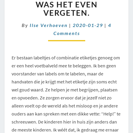
HIJ
WAS HET EVEN
IS
VERGETEN.
ANDERS!
IK
Comment
By
Ilse Verhoeven
|
2020-01-29
|
4
WAS
Comments
HET
EVEN
VERGETEN.
Er bestaan labeltjes of combinatie etiketjes genoeg om
er een heel voetbalveld mee te beleggen. Ik ben geen
voorstander van labels om te labelen, maar de
handvaten die je krijgt met het etiketje zijn soms echt
wel goud waard. Ze helpen je met begrijpen, plaatsen
en opvoeden. Ze zorgen ervoor dat je jezelf niet zo
alleen voelt op de wereld als het misloop en je andere
ouders aan kan spreken met een dikke vette: “Help!” te
schreeuwen. De kinderen hier in huis zijn anders dan
de meeste kinderen. Ik wéét dat, ik gedraag me ernaar