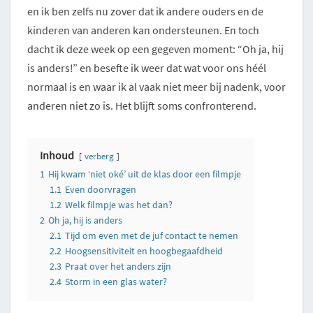
en ik ben zelfs nu zover dat ik andere ouders en de
kinderen van anderen kan ondersteunen. En toch
dacht ik deze week op een gegeven moment: “Oh ja, hij
is anders!” en besefte ik weer dat wat voor ons héél
normaal is en waar ik al vaak niet meer bij nadenk, voor
anderen niet zo is. Het blijft soms confronterend.
Inhoud
verberg
1
Hij kwam ‘niet oké’ uit de klas door een filmpje
1.1
Even doorvragen
1.2
Welk filmpje was het dan?
2
Oh ja, hij is anders
2.1
Tijd om even met de juf contact te nemen
2.2
Hoogsensitiviteit en hoogbegaafdheid
2.3
Praat over het anders zijn
2.4
Storm in een glas water?