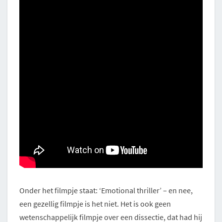
Onder het filmpje staat: ‘Emotional thriller’ – en nee,
een gezellig filmpje is het niet. Het is ook geen
wetenschappelijk filmpje over een dissectie, dat had hij