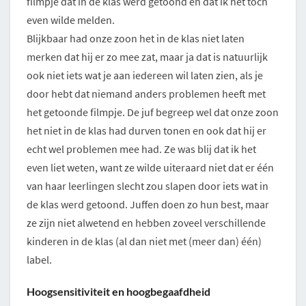
filmpje dat in de klas werd getoond en dat ik het toch
even wilde melden.
Blijkbaar had onze zoon het in de klas niet laten
merken dat hij er zo mee zat, maar ja dat is natuurlijk
ook niet iets wat je aan iedereen wil laten zien, als je
door hebt dat niemand anders problemen heeft met
het getoonde filmpje. De juf begreep wel dat onze zoon
het niet in de klas had durven tonen en ook dat hij er
echt wel problemen mee had. Ze was blij dat ik het
even liet weten, want ze wilde uiteraard niet dat er één
van haar leerlingen slecht zou slapen door iets wat in
de klas werd getoond. Juffen doen zo hun best, maar
ze zijn niet alwetend en hebben zoveel verschillende
kinderen in de klas (al dan niet met (meer dan) één)
label.
Hoogsensitiviteit en hoogbegaafdheid