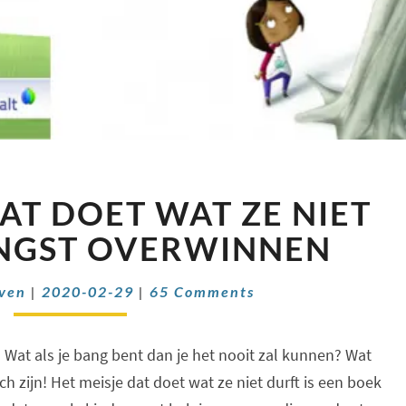
HET
DAT DOET WAT ZE NIET
MEISJE
DAT
ANGST OVERWINNEN
DOET
WAT
Comments
even
|
2020-02-29
|
65 Comments
ZE
NIET
DURFT
?! Wat als je bang bent dan je het nooit zal kunnen? Wat
–
h zijn! Het meisje dat doet wat ze niet durft is een boek
ANGST