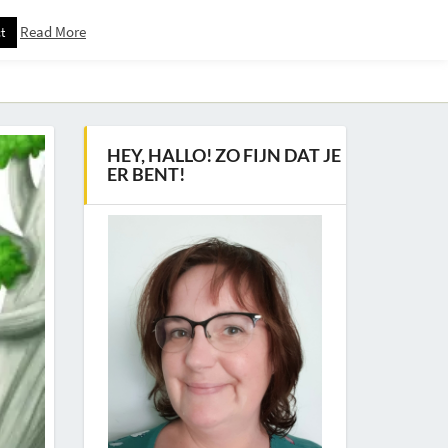
Read More
t
Downloadspagina – Voor Nieuwsbrief Abonnees
HEY, HALLO! ZO FIJN DAT JE
ER BENT!