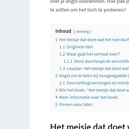
over je angst overwinnen. Hoe pak j
te zetten om het toch te proberen?
Inhoud
verberg
1
Het meisje dat doet wat het niet durf
1.1
Originele titel
1.2
Waar gaat het verhaal over?
1.2.1
Demi doorloopt de verschill
1.3
Lesplan: Het meisje dat doet wat 
2
Angst om te falen bij hoogbegaafde
2.1
Doorzettingsvermogen en mind
3
Win het boek: “Het meisje dat doet w
4
Meer informatie over het boek:
5
Pinnen voor later:
Het meisje dat doet 