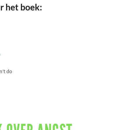
r het boek:
n
n’t do