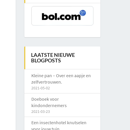
LAATSTE NIEUWE
BLOGPOSTS
Kleine pan – Over een aapje en
zelfvertrouwen.
2021-05-02
Doeboek voor
kindondernemers
2021-03-23
Een insectenhotel knutselen
voor jouw tuin