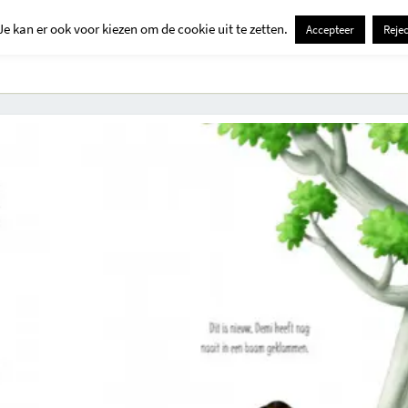
Je kan er ook voor kiezen om de cookie uit te zetten.
Accepteer
Rejec
Contact
Kids
Creatief
Erop Uit
Huis En Tuin