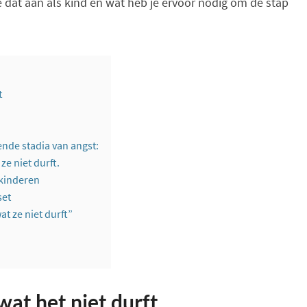
e dat aan als kind en wat heb je ervoor nodig om de stap
OVERWINNEN
t
ende stadia van angst:
ze niet durft.
 kinderen
set
at ze niet durft”
wat het niet durft