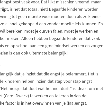
angst best vaak voor. Dat lijkt misschien vreemd, maar
rijpt, is het dat totaal niet! Begaafde kinderen worden
weinig tot geen moeite voor moeten doen als ze kleiner
rdt zo al snel gekoppeld aan zonder moeite iets kunnen. En
ets wil bereiken, moet je durven falen, moet je werken en
erker maken. Alleen hebben begaafde kinderen dat vaak
huis en op school aan een groeimindset werken en zorgen
zien is dan ook uitermate belangrijk!
t
langrijk dat je inziet dat die angst je belemmert. Het is
de kinderen helpen inzien dat stap voor stap angst
et meisje dat doet wat het niet durft” is ideaal om met
t (Carol Dweck) te werken en te leren inzien dat
 factor is in het overwinnen van je (faal)angst.