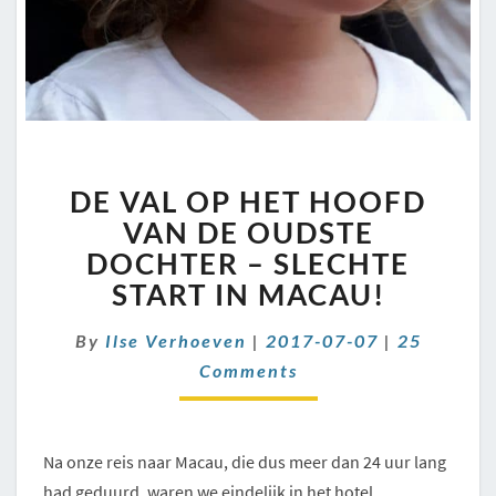
DE
DE VAL OP HET HOOFD
VAL
OP
VAN DE OUDSTE
HET
DOCHTER – SLECHTE
HOOFD
START IN MACAU!
VAN
DE
Comments
By
Ilse Verhoeven
|
2017-07-07
|
25
OUDSTE
DOCHTER
Comments
–
SLECHTE
START
Na onze reis naar Macau, die dus meer dan 24 uur lang
IN
had geduurd, waren we eindelijk in het hotel.
MACAU!