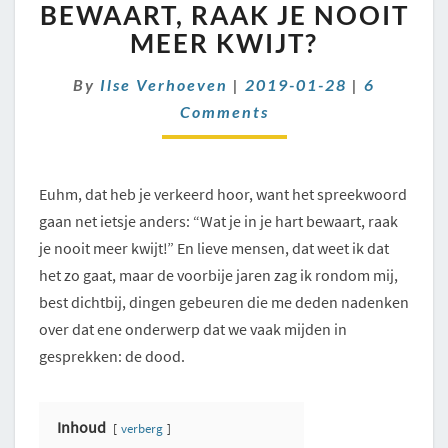
DICHT
BEWAART, RAAK JE NOOIT
BIJ
MEER KWIJT?
JE
HART
Comment
By
Ilse Verhoeven
|
2019-01-28
|
6
BEWAART,
Comments
RAAK
JE
NOOIT
MEER
Euhm, dat heb je verkeerd hoor, want het spreekwoord
KWIJT?
gaan net ietsje anders: “Wat je in je hart bewaart, raak
je nooit meer kwijt!” En lieve mensen, dat weet ik dat
het zo gaat, maar de voorbije jaren zag ik rondom mij,
best dichtbij, dingen gebeuren die me deden nadenken
over dat ene onderwerp dat we vaak mijden in
gesprekken: de dood.
Inhoud
verberg