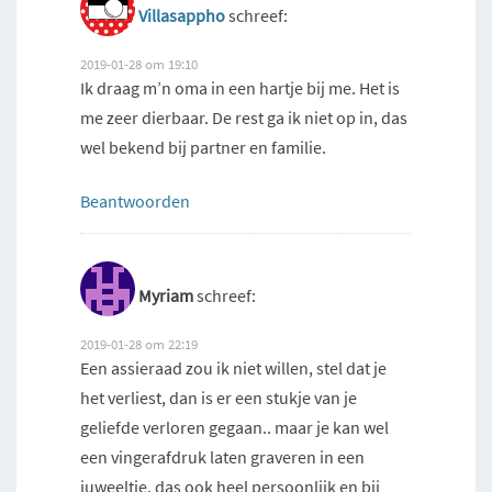
Villasappho
schreef:
2019-01-28 om 19:10
Ik draag m’n oma in een hartje bij me. Het is
me zeer dierbaar. De rest ga ik niet op in, das
wel bekend bij partner en familie.
Beantwoorden
Myriam
schreef:
2019-01-28 om 22:19
Een assieraad zou ik niet willen, stel dat je
het verliest, dan is er een stukje van je
geliefde verloren gegaan.. maar je kan wel
een vingerafdruk laten graveren in een
juweeltje, das ook heel persoonlijk en bij